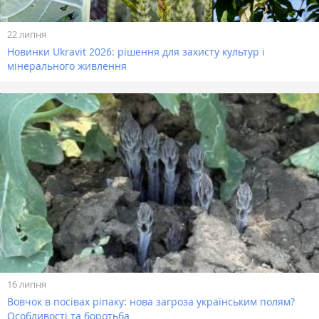
22 липня
Новинки Ukravit 2026: рішення для захисту культур і
мінерального живлення
16 липня
Вовчок в посівах ріпаку: нова загроза українським полям?
Особливості та боротьба