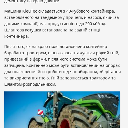
демонтажу на краю ділянки.
Машина KleuTec складається з 40-кубового контейнера,
встановленого на тандемному причепі, й насоса, який, за
даними компанії, має продуктивність до 200 м³/год.
Шлангова котушка встановлена ​​на задній стінці
контейнера.
Після того, як на краю поля встановлено контейнер-
барабан з трактором, в нього завантажується рідкий гній,
привезений з ферми, після чого система може бути
запущена. Контейнер може бути встановлений на опорах
для полегшення його роботи під час збирання, зберігання
та використання гною. Гній заповнюється трактором та
шлангом-розподільником.