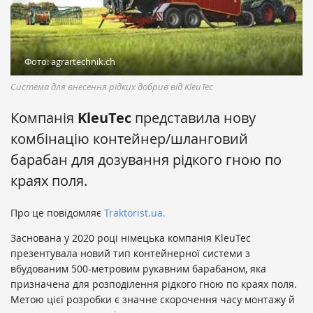
Фото: agrartechnik.ch
Система для внесення рідких добрив від KleuTec
Компанія
KleuTec
представила нову
комбінацію контейнер/шланговий
барабан для дозування рідкого гною по
краях поля.
Про це повідомляє
Traktorist.ua.
Заснована у 2020 році німецька компанія KleuTec
презентувала новий тип контейнерної системи з
вбудованим 500-метровим рукавним барабаном, яка
призначена для розподілення рідкого гною по краях поля.
Метою цієї розробки є значне скорочення часу монтажу й