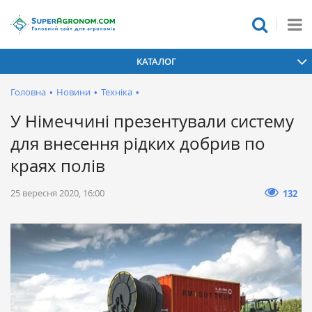
КАТАЛОГ
Головна
•
Новини
•
Техніка
•
У Німеччині презентували систему
для внесення рідких добрив по
краях полів
25 вересня 2020, 16:00
132