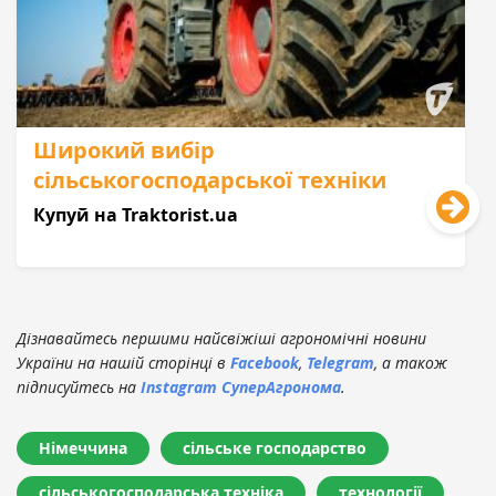
Широкий вибір
сільськогосподарської техніки
Купуй на Traktorist.ua
Дізнавайтесь першими найсвіжіші агрономічні новини
України на нашій сторінці в
Facebook
,
Telegram
, а також
підписуйтесь на
Instagram СуперАгронома
.
Німеччина
сільське господарство
сільськогосподарська техніка
технології