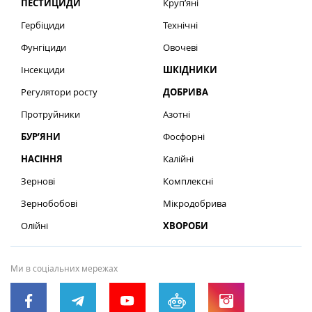
ПЕСТИЦИДИ
Круп’яні
Гербіциди
Технічні
Фунгіциди
Овочеві
Інсекциди
ШКІДНИКИ
Регулятори росту
ДОБРИВА
Протруйники
Азотні
БУР’ЯНИ
Фосфорні
НАСІННЯ
Калійні
Зернові
Комплексні
Зернобобові
Мікродобрива
Олійні
ХВОРОБИ
Ми в соціальних мережах