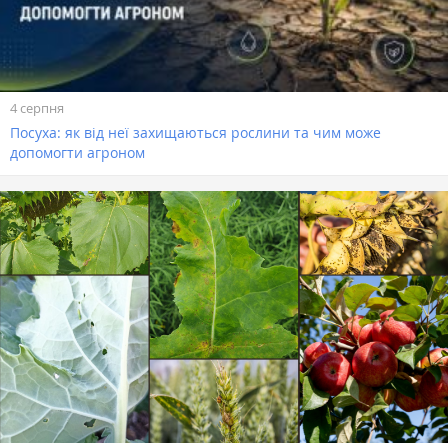
4 серпня
Посуха: як від неї захищаються рослини та чим може
допомогти агроном