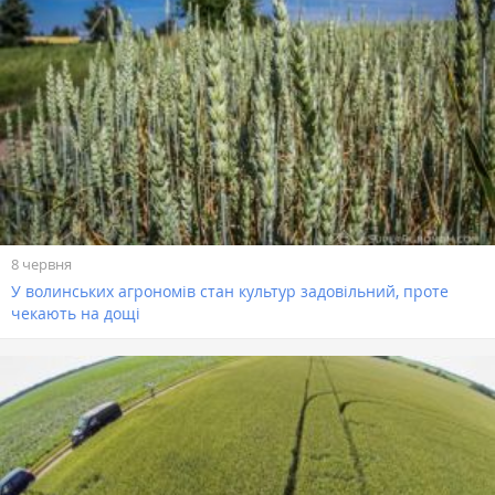
8 червня
У волинських агрономів стан культур задовільний, проте
чекають на дощі