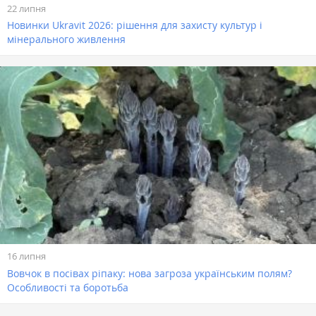
22 липня
Новинки Ukravit 2026: рішення для захисту культур і
мінерального живлення
16 липня
Вовчок в посівах ріпаку: нова загроза українським полям?
Особливості та боротьба