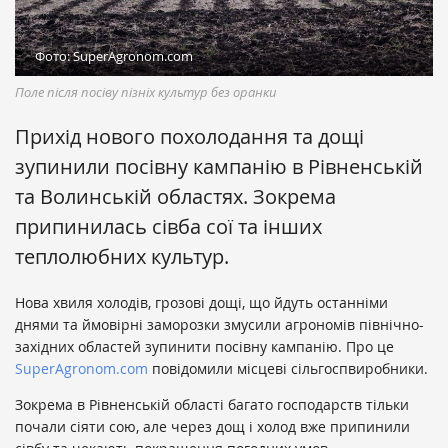
Фото: SuperAgronom.com
Поле після посіву пізніх культур без оранки
Прихід нового похолодання та дощі
зупинили посівну кампанію в Рівненській
та Волинській областях. Зокрема
припинилась сівба сої та інших
теплолюбних культур.
Нова хвиля холодів, грозові дощі, що йдуть останніми
днями та ймовірні заморозки змусили агрономів північно-
західних областей зупинити посівну кампанію. Про це
SuperAgronom.com
повідомили місцеві сільгоспвиробники.
Зокрема в Рівненській області багато господарств тільки
почали сіяти сою, але через дощ і холод вже припинили