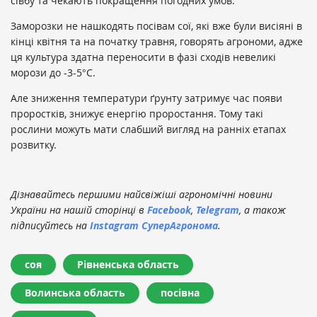
сівбу та чекають покращення погодних умов.
Заморозки не нашкодять посівам сої, які вже були висіяні в
кінці квітня та на початку травня, говорять агрономи, адже
ця культура здатна переносити в фазі сходів невеликі
морози до -3-5°С.
Але зниження температури ґрунту затримує час появи
проростків, знижує енергію проростання. Тому такі
рослини можуть мати слабший вигляд на ранніх етапах
розвитку.
Дізнавайтесь першими найсвіжіші агрономічні новини
України на нашій сторінці в
Facebook
,
Telegram
, а також
підписуйтесь на
Instagram СуперАгронома
.
соя
Рівненська область
Волинська область
посівна