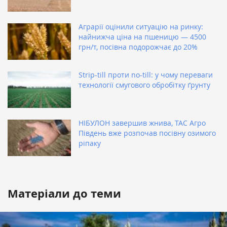
Аграрії оцінили ситуацію на ринку:
найнижча ціна на пшеницю — 4500
грн/т, посівна подорожчає до 20%
Strip-till проти no-till: у чому переваги
технології смугового обробітку ґрунту
НІБУЛОН завершив жнива, ТАС Агро
Південь вже розпочав посівну озимого
ріпаку
Матеріали до теми