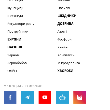
Гербіциди
Технічні
Фунгіциди
Овочеві
Інсекциди
ШКІДНИКИ
Регулятори росту
ДОБРИВА
Протруйники
Азотні
БУР’ЯНИ
Фосфорні
НАСІННЯ
Калійні
Зернові
Комплексні
Зернобобові
Мікродобрива
Олійні
ХВОРОБИ
Ми в соціальних мережах