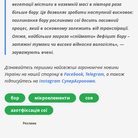
вегетації містили в наземній масі в півтора раза
більше бору. Це дозволяє зробити наступний висновок:
поглинання бору рослинами сої досить пасивний
процес, який в основному залежить від транспірації.
Отже, найбільша загроза «спіймати» дефіцит бору –
затяжні тумани чи висока відносна вологість», —
зауважують вчені.
Дізнавайтесь першими найсвіжіші агрономічні новини
України на нашій сторінці в
Facebook
,
Telegram
, а також
підписуйтесь на
Instagram СуперАгронома
.
бор
мікроелементи
соя
азотфіксація сої