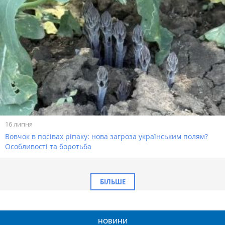
16 липня
Вовчок в посівах ріпаку: нова загроза українським полям?
Особливості та боротьба
БІЛЬШЕ
НОВИНИ