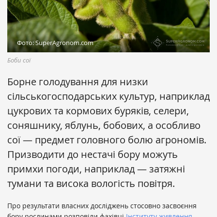
Фото: SuperAgronom.com
Боби сої
Борне голодування для низки
сільськогосподарських культур, наприклад
цукрових та кормових буряків, селери,
соняшнику, яблунь, бобових, а особливо
сої — предмет головного болю агрономів.
Призводити до нестачі бору можуть
примхи погоди, наприклад — затяжні
тумани та висока вологість повітря.
Про результати власних досліджень стосовно засвоєння
бору рослинами розповіли фахівці
Інституту живлення