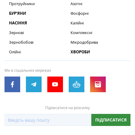
Протруйники
Азотні
БУР’ЯНИ
Фосфорні
НАСІННЯ
Калійні
Зернові
Комплексні
Зернобобові
Мікродобрива
Олійні
ХВОРОБИ
Ми в соціальних мережах
Підписатися на розсилку
ПІДПИСАТИСЯ