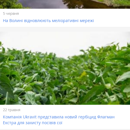
5 червня
На Волині відновлюють меліоративні мережі
22 травня
Компанія Ukravit представила новий гербіцид Флагман
Екстра для захисту посівів сої