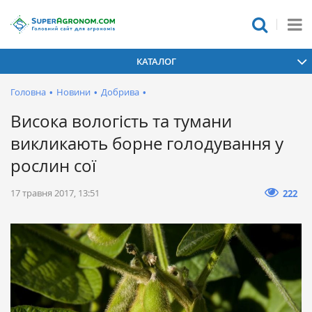
КАТАЛОГ
Головна
•
Новини
•
Добрива
•
Висока вологість та тумани
викликають борне голодування у
рослин сої
17 травня 2017, 13:51
222