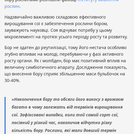
рослин
.
Надзвичайно важливою складовою ефективного
вирощування сої є забезпечення рослини бором,
зауважують науковці. Соя відчуває потребу у цьому
мікроелементі на протязі усього періоду росту та розвитку.
Бор не здатен до реутилізації, тому його нестача особливо
згубно впливає на молоді, перебуваючи у фазі активного
росту органи. Як і молібден, бор має позитивний вплив на
величину симбіотичного апарату. Дослідження показують,
що внесення бору сприяє збільшенню маси бульбочок на
30-40%.
«Накопичення бору та обсяги його виносу з врожаєм
багато в чому залежать від термінів вирощування
сої. Зафіксовані випадки, коли той самий сорт сої,
посіяний у різний час, накопичив відчутно різну
кількість бору. Рослини, які мали довший термін