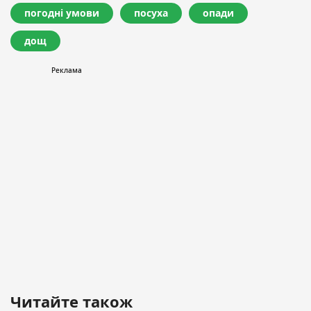
погодні умови
посуха
опади
дощ
Читайте також