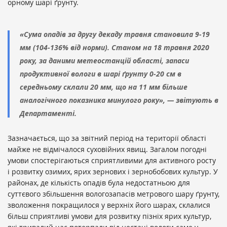
орному шарі ґрунту.
«Сума опадів за другу декаду травня становила 9-19
мм (104-136% від норми). Станом на 18 травня 2020
року, за даними метеостанцій області, запаси
продуктивної вологи в шарі ґрунту 0-20 см в
середньому склали 20 мм, що на 11 мм більше
аналогічного показника минулого року», — звітують в
Департаменті.
Зазначається, що за звітний період на території області
майже не відмічалося суховійних явищ. Загалом погодні
умови спостерігаються сприятливими для активного росту
і розвитку озимих, ярих зернових і зернобобових культур. У
районах, де кількість опадів була недостатньою для
суттєвого збільшення вологозапасів метрового шару ґрунту,
зволоження покращилося у верхніх його шарах, склалися
більш сприятливі умови для розвитку пізніх ярих культур,