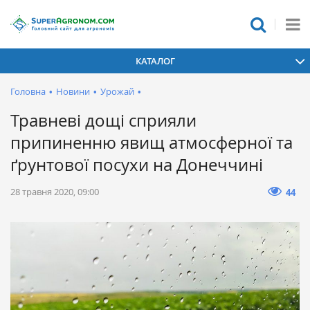
КАТАЛОГ
Головна
•
Новини
•
Урожай
•
Травневі дощі сприяли
припиненню явищ атмосферної та
ґрунтової посухи на Донеччині
28 травня 2020, 09:00
44