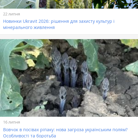
22 липня
Новинки Ukravit 2026: рішення для захисту культур і
мінерального живлення
16 липня
Вовчок в посівах ріпаку: нова загроза українським полям?
Особливості та боротьба