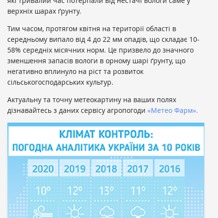
які тривалий час потерпали від нестачі вологи саме у
верхніх шарах ґрунту.
Тим часом, протягом квітня на території області в
середньому випало від 4 до 22 мм опадів, що складає 10-
58% середніх місячних норм. Це призвело до значного
зменшення запасів вологи в орному шарі ґрунту, що
негативно вплинуло на ріст та розвиток
сільськогосподарських культур.
Актуальну та точну метеокартину на ваших полях
дізнавайтесь з даних сервісу агропогоди
«Метео Фарм».