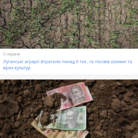
5 червня
Луганські аграрії втратили понад 6 тис. га посівів озимих та
ярих культур