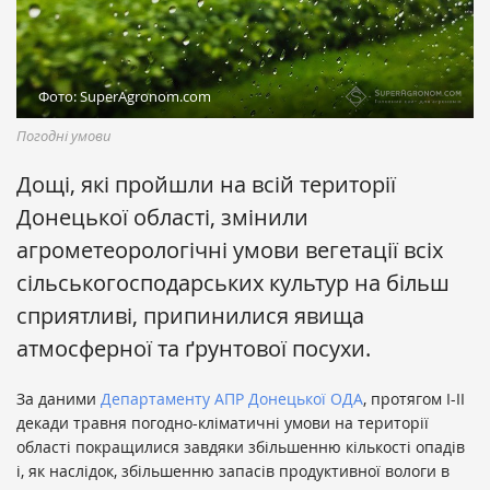
Фото: SuperAgronom.com
Погодні умови
Дощі, які пройшли на всій території
Донецької області, змінили
агрометеорологічні умови вегетації всіх
сільськогосподарських культур на більш
сприятливі, припинилися явища
атмосферної та ґрунтової посухи.
За даними
Департаменту АПР Донецької ОДА
, протягом І-ІІ
декади травня погодно-кліматичні умови на території
області покращилися завдяки збільшенню кількості опадів
і, як наслідок, збільшенню запасів продуктивної вологи в