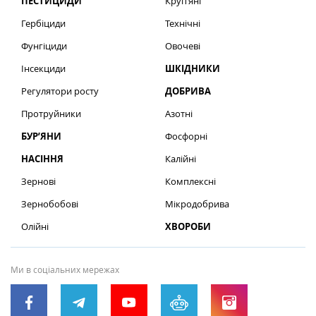
ПЕСТИЦИДИ
Круп’яні
Гербіциди
Технічні
Фунгіциди
Овочеві
Інсекциди
ШКІДНИКИ
Регулятори росту
ДОБРИВА
Протруйники
Азотні
БУР’ЯНИ
Фосфорні
НАСІННЯ
Калійні
Зернові
Комплексні
Зернобобові
Мікродобрива
Олійні
ХВОРОБИ
Ми в соціальних мережах