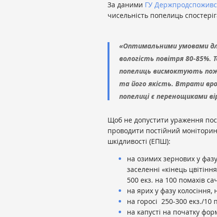
За даними
ГУ Держпродспоживсл
чисельність попелиць спостеріг
«Оптимальними умовами для 
вологість повітря 80-85%. Т
попелиць висмоктують пожи
та його якість. Втрати вр
попелиці є перенощиками ві
Щоб не допустити ураження пос
проводити постійний моніторин
шкідливості (ЕПШ):
на озимих зернових у фазу
заселенні «кінець цвітінн
500 екз. на 100 помахів са
на ярих у фазу колосіння, 
на горосі 250-300 екз./10
на капусті на початку фор