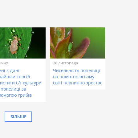
січня
28 листопада
ні з Данії
Чисельність попелиці
найшли спосіб
на полях по всьому
истити с/г культури
світі невпинно зростає
 попелиці за
помогою грибів
БІЛЬШЕ