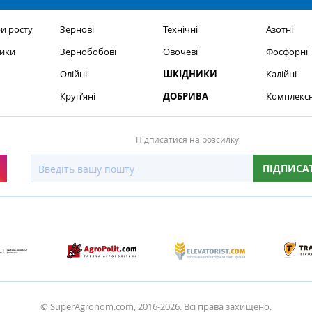
и росту
Зернові
Технічні
Азотні
ики
Зернобобові
Овочеві
Фосфорні
Олійні
ШКІДНИКИ
Калійні
Круп’яні
ДОБРИВА
Комплексн
Підписатися на розсилку
ПІДПИСА
© SuperAgronom.com, 2016-2026. Всі права захищено.