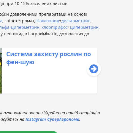
ції при 10-15% заселених листків
робки дозволеними препаратами на основі
ил
, спіротетромат,
тіаклоприд
+
дельтаметрин
,
льфа-циперметрин
,
хлорпірифос
+
циперметрин
,
у пестицидів і агрохімікатів, дозволених до
Cистема захисту рослин по
фен-шую
 агрономічні новини України на нашій сторінці в
писуйтесь на
Instagram СуперАгронома
.