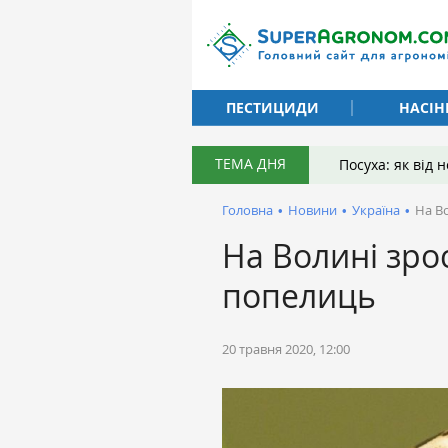
ПЕСТИЦИДИ
НАСІН
ТЕМА ДНЯ
Посуха: як від
Головна
•
Новини
•
Україна
•
На В
На Волині зро
попелиць
20 травня 2020, 12:00