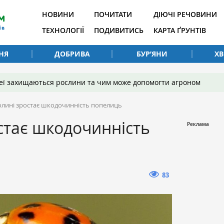
НОВИНИ
ПОЧИТАТИ
ДІЮЧІ РЕЧОВИНИ
ТЕХНОЛОГІЇ
ПОДИВИТИСЬ
КАРТА ҐРУНТІВ
НЯ
ДОБРИВА
БУР’ЯНИ
Х
 неї захищаються рослини та чим може допомогти агроном
олині зростає шкодочинність попелиць
стає шкодочинність
83