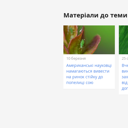
Матеріали до теми
10 березня
25 
Американські науковці
Вче
намагаються вивести
ви
на ринок стійку до
зах
попелиці сою
від
до