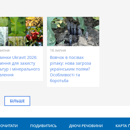
липня
16 липня
инки Ukravit 2026:
Вовчок в посівах
шення для захисту
ріпаку: нова загроза
ьтур і мінерального
українським полям?
влення
Особливості та
боротьба
БІЛЬШЕ
ОЧИТАТИ
ПОДИВИТИСЬ
ДІЮЧІ РЕЧОВИНИ
КАРТА 