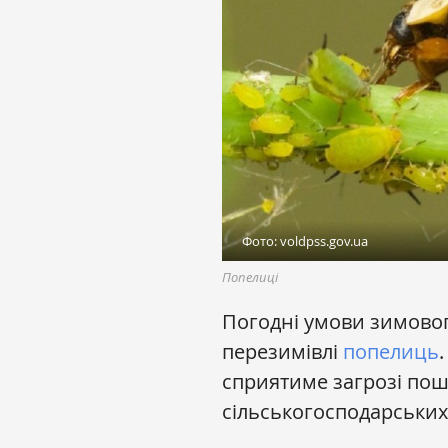
Фото: voldpss.gov.ua
Попелиці
Погодні умови зимовог
перезимівлі
попелиць
сприятиме загрозі по
сільськогосподарських