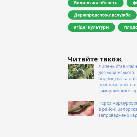
Волинська область
ф
Держпродспоживслужба
ягідні культури
плодо
Читайте також
Липень став клю
для українського
ягідництва та ств
нові можливості 
заморожених ягід
Через мармуровог
в районі Запоріж
запроваджено ка