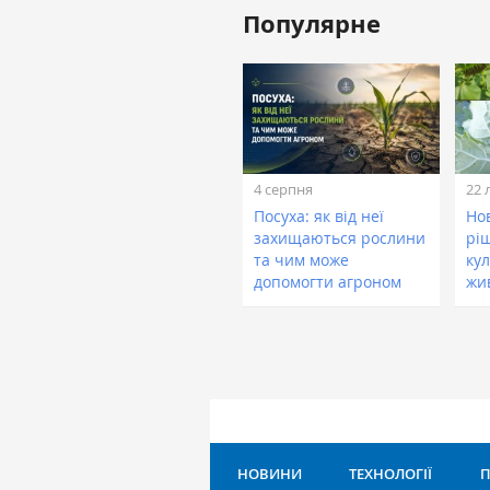
Популярне
4 серпня
22 
Посуха: як від неї
Нов
захищаються рослини
рі
та чим може
кул
допомогти агроном
жи
НОВИНИ
ТЕХНОЛОГІЇ
П