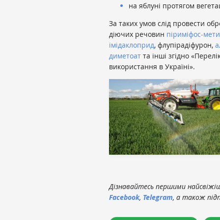
на яблуні протягом вегета
За таких умов слід провести об
діючих речовин
піриміфос-мет
імідаклоприд
, флупірадіфурон,
а
диметоат
та інші згідно «Перелік
використання в Україні».
Дізнавайтесь першими найсвіжіші
Facebook
,
Telegram
, а також під