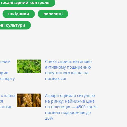
ітосанітарний контроль
шкідники
попелиці
ві культури
човим
Спека сприяє нетипово
активному поширенню
орив
павутинного кліща на
експорту
посівах сої
о клопа
Аграрії оцінили ситуацію
жя
на ринку: найнижча ціна
рантин
на пшеницю — 4500 грн/т,
посівна подорожчає до
20%