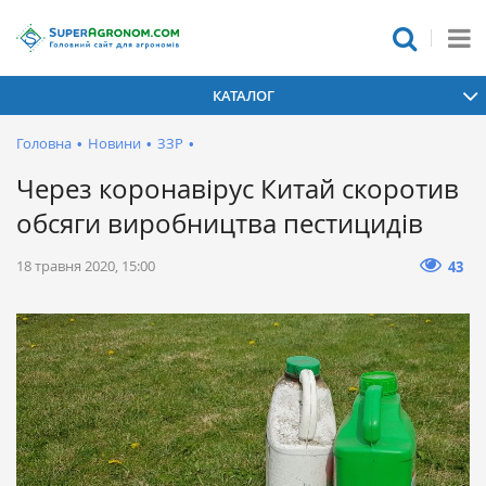
КАТАЛОГ
Головна
•
Новини
•
ЗЗР
•
Через коронавірус Китай скоротив
обсяги виробництва пестицидів
18 травня 2020, 15:00
43