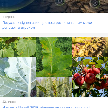
4 серпня
Посуха: як від неї захищаються рослини та чим може
допомогти агроном
22 липня
Новинки Ukravit 2026: рішення для захисту культур і