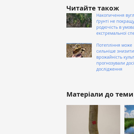
Читайте також
Накопичення вуг
ґрунті не покращ
родючість в умов
екстремальної сп
Потепління може
сильніше знизити
врожайність культ
прогнозували дос
дослідження
Матеріали до теми