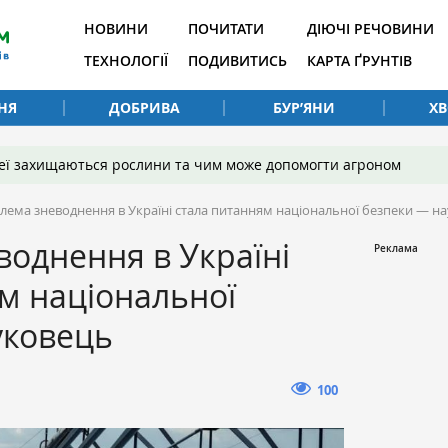
НОВИНИ
ПОЧИТАТИ
ДІЮЧІ РЕЧОВИНИ
ТЕХНОЛОГІЇ
ПОДИВИТИСЬ
КАРТА ҐРУНТІВ
НЯ
ДОБРИВА
БУР’ЯНИ
Х
 неї захищаються рослини та чим може допомогти агроном
лема зневоднення в Україні стала питанням національної безпеки — н
однення в Україні
м національної
уковець
100