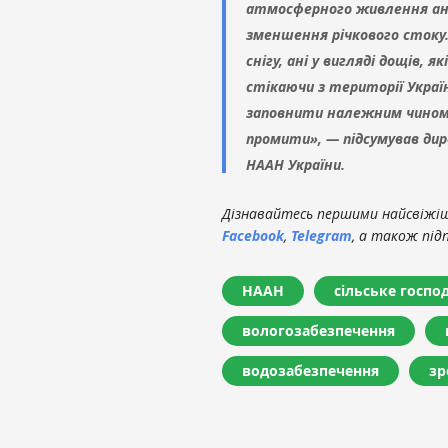
атмосферного живлення ані ґ
зменшення річкового стоку.
снігу, ані у вигляді дощів, 
стікаючи з території Україн
заповнити належним чином д
промити», — підсумував дир
НААН України.
Дізнавайтесь першими найсвіжіші
Facebook
,
Telegram
, а також під
НААН
сільське госпо
вологозабезпечення
водозабезпечення
зр