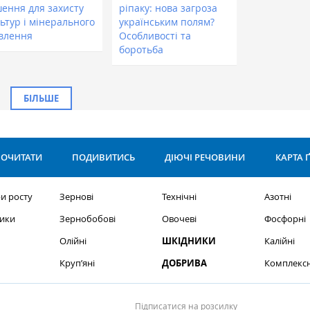
шення для захисту
ріпаку: нова загроза
ьтур і мінерального
українським полям?
влення
Особливості та
боротьба
БІЛЬШЕ
ОЧИТАТИ
ПОДИВИТИСЬ
ДІЮЧІ РЕЧОВИНИ
КАРТА 
и росту
Зернові
Технічні
Азотні
ики
Зернобобові
Овочеві
Фосфорні
Олійні
ШКІДНИКИ
Калійні
Круп’яні
ДОБРИВА
Комплексн
Підписатися на розсилку