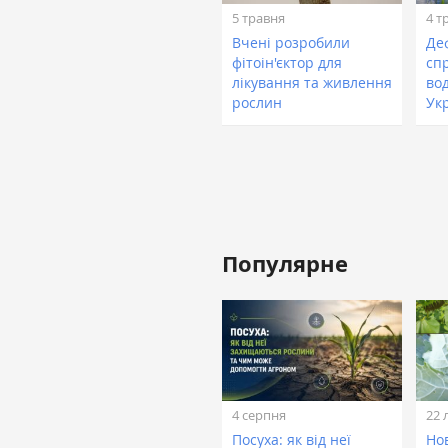
5 травня
4 т
Вчені розробили
Де
фітоін'єктор для
сп
лікування та живлення
во
рослин
Ук
Популярне
4 серпня
22 
Посуха: як від неї
Нов