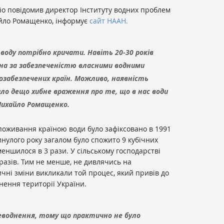
діо повідомив директор Інституту водних проблем
йло Ромащенко, інформує
сайт НААН.
 воду потрібно кричати. Навіть 20-30 років
їна за забезпеченістю власними водними
озабезпечених країн. Можливо, наявність
ило дещо хибне враження про те, що в нас води
Михайло Ромащенко.
споживання країною води було зафіксовано в 1991
инулого року загалом було спожито 9 кубічних
меншилося в 3 рази. У сільському господарстві
разів. Тим не менше, не дивлячись на
ні зміни викликали той процес, який привів до
ення території України.
неводнення, тому що практично не було