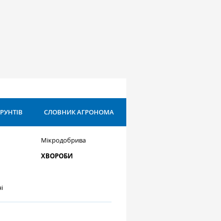
ҐРУНТІВ
СЛОВНИК АГРОНОМА
Мікродобрива
ХВОРОБИ
і