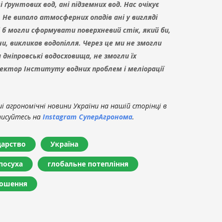
рунтових вод, ані підземних вод. Нас очікує
 Не випало атмосферних опадів ані у вигляді
які б могли сформувати поверхневий стік, який би,
и, викликав водопілля. Через це ми не змогли
ніпровські водосховища, не змогли їх
ектор Інституту водних проблем і меліорації
 агрономічні новини України на нашій сторінці в
писуйтесь на
Instagram СуперАгронома
.
дарство
Україна
посуха
глобальне потепління
ошення