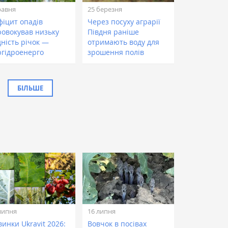
равня
25 березня
фіцит опадів
Через посуху аграрії
ровокував низьку
Півдня раніше
дність річок —
отримають воду для
ргідроенерго
зрошення полів
БІЛЬШЕ
липня
16 липня
инки Ukravit 2026:
Вовчок в посівах