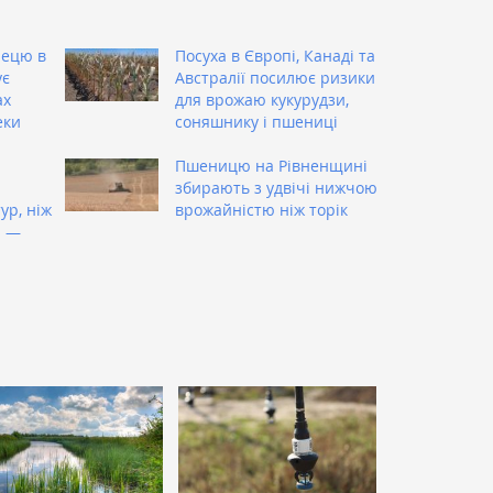
лецю в
Посуха в Європі, Канаді та
ує
Австралії посилює ризики
ах
для врожаю кукурудзи,
еки
соняшнику і пшениці
Пшеницю на Рівненщині
збирають з удвічі нижчою
ур, ніж
врожайністю ніж торік
і —