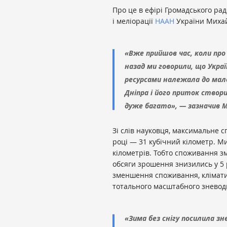
Про це в ефірі Громадського ра
і меліорації
НААН
України Миха
«Вже прийшов час, коли про
назад ми говорили, що Укра
ресурсами належала до мал
Дніпра і його приток створ
дуже багато», — зазначив 
Зі слів науковця, максимальне 
році — 31 кубічний кілометр. М
кілометрів. Тобто споживання з
обсяги зрошення знизились у 5 
зменшення споживання, кліматич
тотального масштабного зневодн
«Зима без снігу посилила з