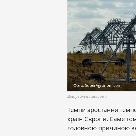
Фото: SuperAgronom.com
Дощувальна машина
Темпи зростання темпе
країн Європи. Саме то
головною причиною зн