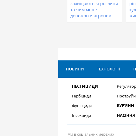
захищаються рослини
рі
та чим може
кул
допомогти агроном
жи
НОВИНИ
ТЕХНОЛОГІЇ
П
ПЕСТИЦИДИ
Регулятор
Гербіциди
Протруйн
Фунгіциди
БУР’ЯНИ
Інсекциди
НАСІННЯ
Ми в соціальних мережах