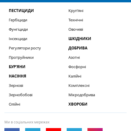
ПЕСТИЦИДИ
Круп’яні
Гербіциди
Технічні
Фунгіциди
Овочеві
Інсекциди
ШКІДНИКИ
Регулятори росту
ДОБРИВА
Протруйники
Азотні
БУР’ЯНИ
Фосфорні
НАСІННЯ
Калійні
Зернові
Комплексні
Зернобобові
Мікродобрива
Олійні
ХВОРОБИ
Ми в соціальних мережах