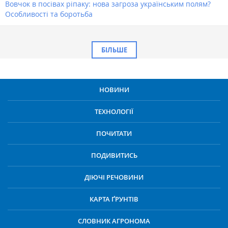
Вовчок в посівах ріпаку: нова загроза українським полям?
Особливості та боротьба
БІЛЬШЕ
НОВИНИ
ТЕХНОЛОГІЇ
ПОЧИТАТИ
ПОДИВИТИСЬ
ДІЮЧІ РЕЧОВИНИ
КАРТА ҐРУНТІВ
СЛОВНИК АГРОНОМА