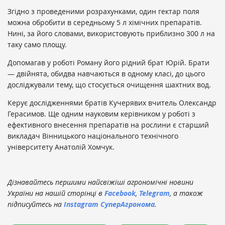
Згідно з проведеними розрахунками, один гектар поля
можна обробити в середньому 5 л хімічних препаратів.
Нині, за його словами, використовують приблизно 300 л на
таку само площу.
Допомагав у роботі Роману його рідний брат Юрій. Брати
— двійнята, обидва навчаються в одному класі, до цього
досліджували тему, що стосується очищення шахтних вод.
Керує дослідженнями братів Кучерявих вчитель Олександр
Герасимов. Ще одним науковим керівником у роботі з
ефективного внесення препаратів на рослини є старший
викладач Вінницького національного технічного
університету Анатолій Хомчук.
Дізнавайтесь першими найсвіжіші агрономічні новини
України на нашій сторінці в
Facebook
,
Telegram
, а також
підписуйтесь на
Instagram СуперАгронома
.