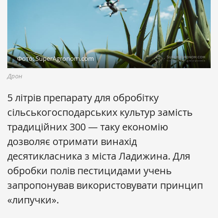
Фото: SuperAgronom.com
Дрон
5 літрів препарату для обробітку
сільськогосподарських культур замість
традиційних 300 — таку економію
дозволяє отримати винахід
десятикласника з міста Ладижина. Для
обробки полів пестицидами учень
запропонував використовувати принцип
«липучки».