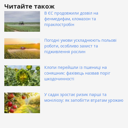
Читайте також
В ЄС продовжили дозвіл на
фенмедифам, кломазон та
піраклостробін
Погодні умови ускладнюють польові
роботи, особливо захист та
підживлення рослин
Клопи перейшли із пшениці на
соняшник: фахівець назвав поріг
шкодочинності
У садах зростає ризик парші та
моніліозу: як запобігти втратам урожаю