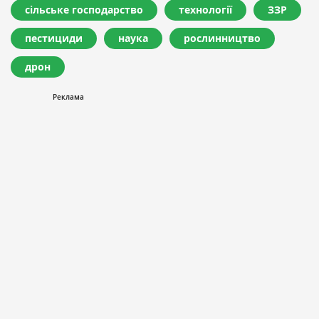
сільське господарство
технології
ЗЗР
пестициди
наука
рослинництво
дрон