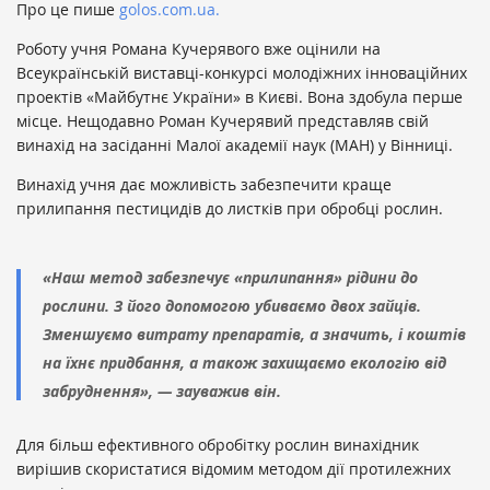
Про це пише
golos.com.ua.
Роботу учня Романа Кучерявого вже оцінили на
Всеукраїнській виставці-конкурсі молодіжних інноваційних
проектів «Майбутнє України» в Києві. Вона здобула перше
місце. Нещодавно Роман Кучерявий представляв свій
винахід на засіданні Малої академії наук (МАН) у Вінниці.
Винахід учня дає можливість забезпечити краще
прилипання пестицидів до листків при обробці рослин.
«Наш метод забезпечує «прилипання» рідини до
рослини. З його допомогою убиваємо двох зайців.
Зменшуємо витрату препаратів, а значить, і коштів
на їхнє придбання, а також захищаємо екологію від
забруднення», — зауважив він.
Для більш ефективного обробітку рослин винахідник
вирішив скористатися відомим методом дії протилежних