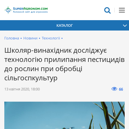
КАТАЛОГ
Головна
•
Новини
•
Технології
•
Школяр-винахідник досліджує
технологію прилипання пестицидів
до рослин при обробці
сільгоспкультур
13 квітня 2020, 18:00
66