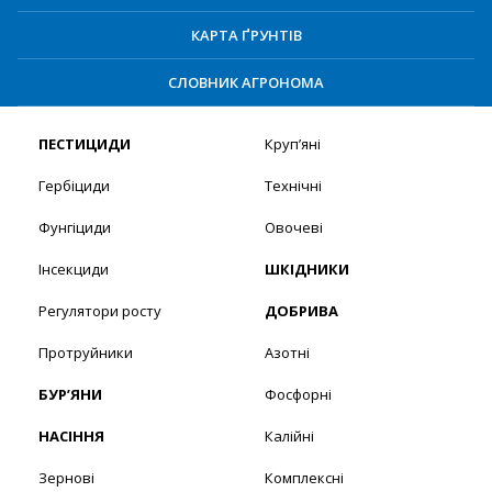
КАРТА ҐРУНТІВ
СЛОВНИК АГРОНОМА
ПЕСТИЦИДИ
Круп’яні
Гербіциди
Технічні
Фунгіциди
Овочеві
Інсекциди
ШКІДНИКИ
Регулятори росту
ДОБРИВА
Протруйники
Азотні
БУР’ЯНИ
Фосфорні
НАСІННЯ
Калійні
Зернові
Комплексні