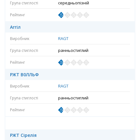
середньопізній
Аггіл
RAGT
ранньостиглий
РЖТ В0ЛЛЬФ
RAGT
ранньостиглий
РЖТ Сірелія