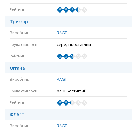
Треззор
RAGT
середньостиглий
Оггана
RAGT
ранньостиглий
ФЛАГГ
RAGT