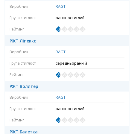
RAGT
ранньостиглий
РЖТ Ліпеккс
RAGT
середньоранній
РЖТ Воллтер
RAGT
ранньостиглий
РЖТ Балетка