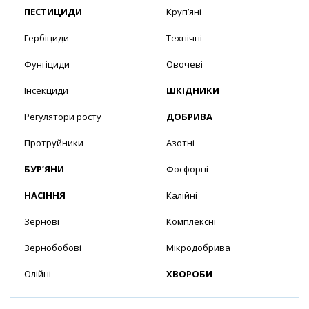
ПЕСТИЦИДИ
Круп’яні
Гербіциди
Технічні
Фунгіциди
Овочеві
Інсекциди
ШКІДНИКИ
Регулятори росту
ДОБРИВА
Протруйники
Азотні
БУР’ЯНИ
Фосфорні
НАСІННЯ
Калійні
Зернові
Комплексні
Зернобобові
Мікродобрива
Олійні
ХВОРОБИ