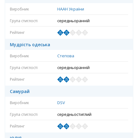
НААН України
середньоранній
Мудрість одеська
Степова
середньоранній
Самурай
DSV
середньостиглий