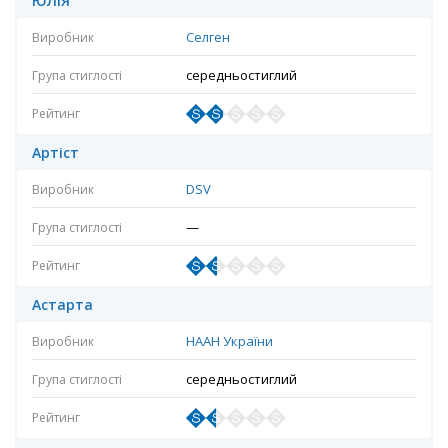
ЮЛІЯ
Селген
середньостиглий
Артіст
DSV
—
Астарта
НААН України
середньостиглий