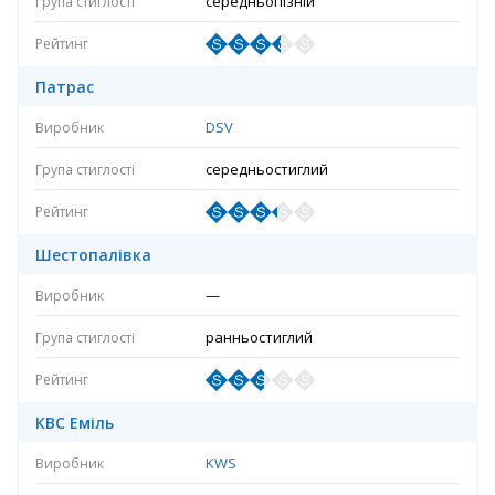
середньопізній
Патрас
DSV
середньостиглий
Шестопалівка
—
ранньостиглий
КВС Еміль
KWS