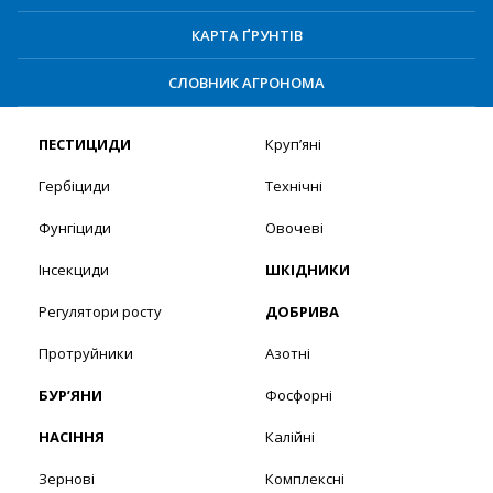
КАРТА ҐРУНТІВ
СЛОВНИК АГРОНОМА
ПЕСТИЦИДИ
Круп’яні
Гербіциди
Технічні
Фунгіциди
Овочеві
Інсекциди
ШКІДНИКИ
Регулятори росту
ДОБРИВА
Протруйники
Азотні
БУР’ЯНИ
Фосфорні
НАСІННЯ
Калійні
Зернові
Комплексні