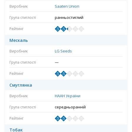
Saaten Union
ранньостиглий
Мескаль
LG Seeds
—
Смуглянка
НААН України
середньоранній
Тобак