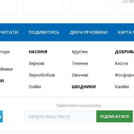
LG SE
ЧИТАТИ
ПОДИВИТИСЬ
ДІЮЧІ РЕЧОВИНИ
КАРТА 
ятори
НАСІННЯ
Круп’яні
ДОБРИВ
Зернові
Технічні
Азотні
уйники
Зернобобові
Овочеві
Фосфорн
НИ
Олійні
ШКІДНИКИ
Калійні
Підписатися на розсилку
ПІДПИСАТИСЯ