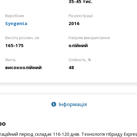
35-45 тис.
Виробник
Рік реєстрації
Syngenta
2016
Висота рослин, см
Напрям використання
165-175
олійний
Якість
Олійність, %
високоолійний
48
Інформація
ро
аційний період складає 116-120 днів. Технологія гібриду Expres