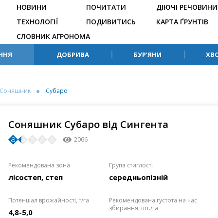
НОВИНИ
ПОЧИТАТИ
ДІЮЧІ РЕЧОВИНИ
ТЕХНОЛОГІЇ
ПОДИВИТИСЬ
КАРТА ҐРУНТІВ
СЛОВНИК АГРОНОМА
ННЯ
ДОБРИВА
БУР’ЯНИ
ХВ
Соняшник
Субаро
Соняшник Субаро від Сингента
2066
Рекомендована зона
Група стиглості
лісостеп, степ
середньопізній
Потенціал врожайності, т/га
Рекомендована густота на час
збирання, шт./га
4,8-5,0