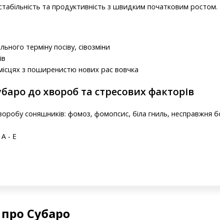
 стабільність та продуктивність з швидким початковим ростом.
ного терміну посіву, сівозміни
ів
місцях з поширенистю нових рас вовчка
убаро до хвороб та стресових факторів
хворобу соняшників: фомоз, фомопсис, біла гниль, несправжня 
A - Е
 про Субаро