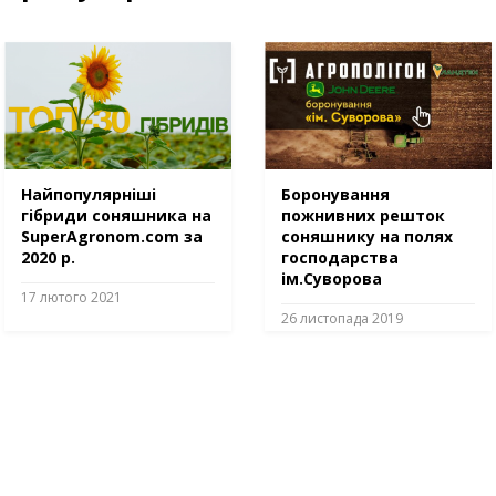
Найпопулярніші
Боронування
гібриди соняшника на
пожнивних решток
SuperAgronom.com за
соняшнику на полях
2020 р.
господарства
ім.Суворова
17 лютого 2021
26 листопада 2019