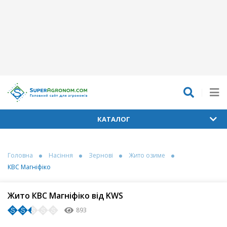
КАТАЛОГ
Головна
Насіння
Зернові
Жито озиме
КВС Магніфіко
Жито КВС Магніфіко від KWS
893