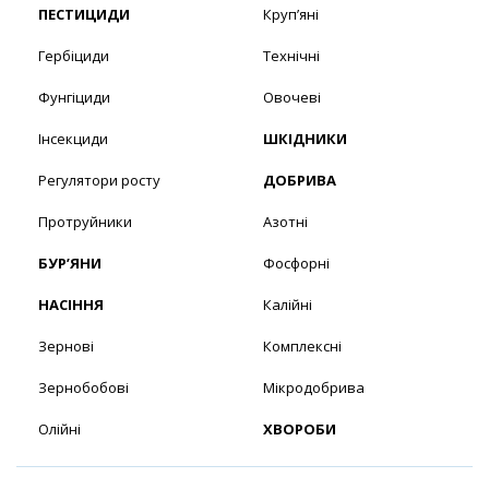
ПЕСТИЦИДИ
Круп’яні
Гербіциди
Технічні
Фунгіциди
Овочеві
Інсекциди
ШКІДНИКИ
Регулятори росту
ДОБРИВА
Протруйники
Азотні
БУР’ЯНИ
Фосфорні
НАСІННЯ
Калійні
Зернові
Комплексні
Зернобобові
Мікродобрива
Олійні
ХВОРОБИ