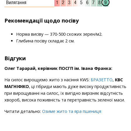
Рекомендації щодо посіву
Норма висіву — 370-500 схожих зерен/м2.
Глибина посіву складає 2 см.
Відгуки
Олег Тарарай, керівник ПОСГП ім. Івана Франка:
На силос вирощуємо жито з насіння KWS:
БРАЗЕТТО
,
КВС
МАГНІФІКО
, ці гібриди мають дуже високу продуктивність
при вирощуванні на силос, їх вигідно вирізняє відсутність
хвороб, висока поживність та перетравність зеленої маси.
Читати детально:
Озиме жито та яра пшениця