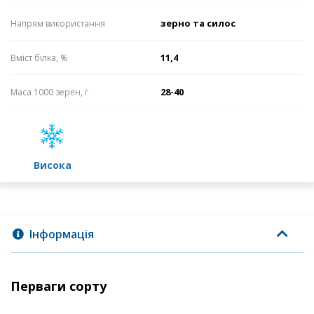
зерно та силос
Напрям використання
11,4
Вміст білка, %
28-40
Маса 1000 зерен, г
високa
Інформація
Перваги сорту