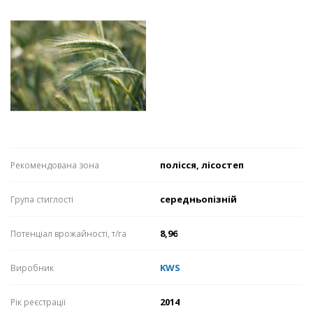
полісся, лісостеп
Рекомендована зона
середньопізній
Група стиглості
8,96
Потенціал врожайності, т/га
KWS
Виробник
2014
Рік реєстрації