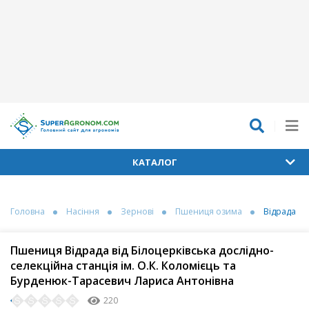
КАТАЛОГ
Головна
Насіння
Зернові
Пшениця озима
Відрада
Пшениця Відрада від Білоцерківська дослідно-
селекційна станція ім. О.К. Коломієць та
Бурденюк-Тарасевич Лариса Антонівна
220