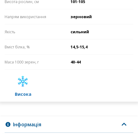
101-105
Висота рослин, см
зерновий
Напрям використання
сильний
Якість
14,5-15,4
Вміст білка, %
40-44
Маса 1000 зерен, г
високa
Інформація