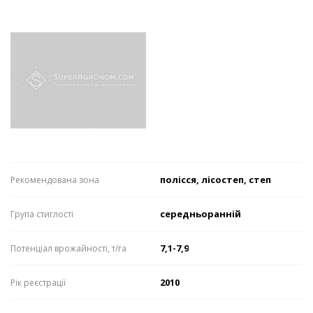
полісся, лісостеп, степ
Рекомендована зона
середньоранній
Група стиглості
7,1-7,9
Потенціал врожайності, т/га
2010
Рік реєстрації