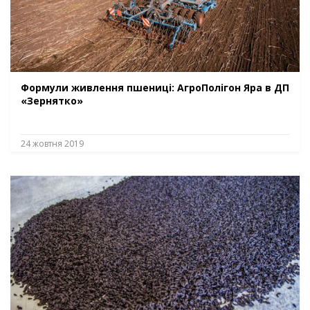
Формули живлення пшениці: АгроПолігон Яра в ДП
«Зернятко»
24 жовтня 2019