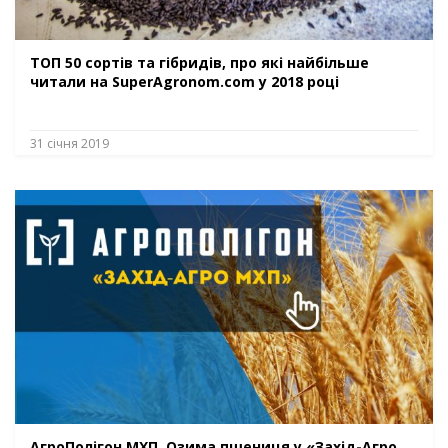
ТОП 50 сортів та гібридів, про які найбільше
читали на SuperAgronom.com у 2018 році
31 січня 2019
АгроПолігон МХП. Озима пшениця у «Захід-Агро