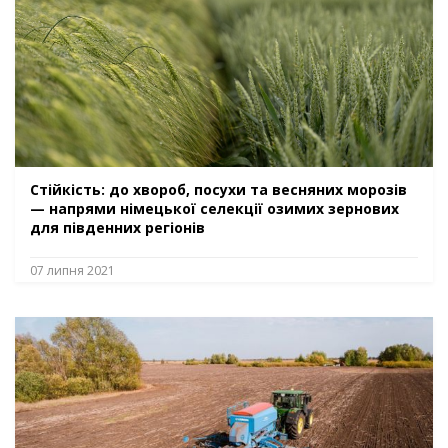
Стійкість: до хвороб, посухи та весняних морозів
— напрями німецької селекції озимих зернових
для південних регіонів
07 липня 2021