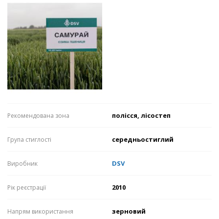
полісся, лісостеп
Рекомендована зона
середньостиглий
Група стиглості
DSV
Виробник
2010
Рік реєстрації
зерновий
Напрям використання