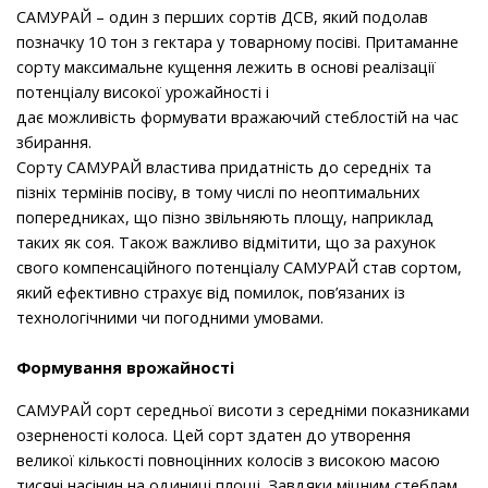
САМУРАЙ – один з перших сортів ДСВ, який подолав
позначку 10 тон з гектара у товарному посіві. Притаманне
сорту максимальне кущення лежить в основі реалізації
потенціалу високої урожайності і
дає можливість формувати вражаючий стеблостій на час
збирання.
Сорту САМУРАЙ властива придатність до середніх та
пізніх термінів посіву, в тому числі по неоптимальних
попередниках, що пізно звільняють площу, наприклад
таких як соя. Також важливо відмітити, що за рахунок
свого компенсаційного потенціалу САМУРАЙ став сортом,
який ефективно страхує від помилок, пов’язаних із
технологічними чи погодними умовами.
Формування врожайності
САМУРАЙ сорт середньої висоти з середніми показниками
озерненості колоса. Цей сорт здатен до утворення
великої кількості повноцінних колосів з високою масою
тисячі насінин на одиниці площі. Завдяки міцним стеблам