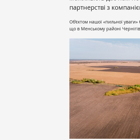
партнерстві з компані
Об’єктом нашої «пильної уваги»
що в Менському районі Чернігівс