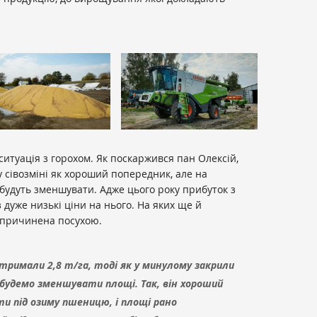
ситуація з горохом. Як поскаржився пан Олексій,
у сівозміні як хороший попередник, але на
будуть зменшувати. Адже цього року прибуток з
 дуже низькі ціни на нього. На яких ще й
спричинена посухою.
отримали 2,8 т/га, тоді як у минулому закрили
о будемо зменшувати площі. Так, він хороший
ти під озиму пшеницю, і площі рано