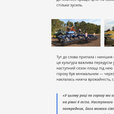
стільки зусиль.
Тут до слова припала і нинішня 
ця культура важлива передусім 
наступний сезон площі під нею 
гороху був мінімальним — через
наклалась нижча врожайність, 
«У цьому році по гороху ми 
на рівні 4 т/га. Наступног
попередник, його можна сія