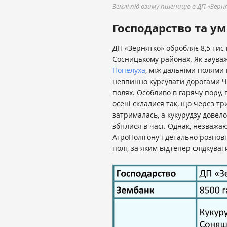
Землі під озиму пшеницю в ДП «Зерн
Господарство та у
ДП «Зернятко» обробляє 8,5 тис г
Сосницькому районах. Як заува
Попелуха
, між дальніми полями 
невпинно курсувати дорогами Че
полях. Особливо в гарячу пору, в
осені склалися так, що через тр
затрималась, а кукурудзу довел
збіглися в часі. Однак, незважа
АгроПолігону і детально розпові
полі, за яким відтепер слідкува