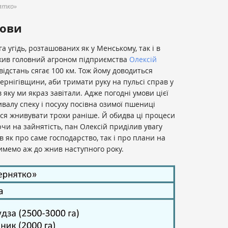
ятко»
мови
а угідь, розташованих як у Менському, так і в
жив головний агроном підприємства
Олексій
відстань сягає 100 км. Тож йому доводиться
рнігівщини, аби тримати руку на пульсі справ у
 яку ми якраз завітали. Адже погодні умови цієї
ивалу спеку і посуху посівна озимої пшениці
ося жнивувати трохи раніше. Й обидва ці процеси
ючи на зайнятість, пан Олексій приділив увагу
в як про саме господарство, так і про плани на
тимемо аж до жнив наступного року.