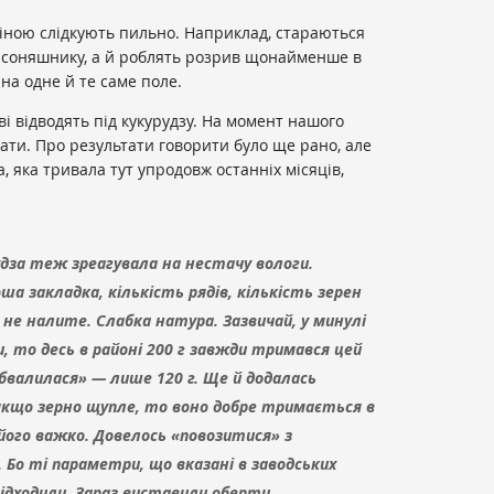
зміною слідкують пильно. Наприклад, стараються
о соняшнику, а й роблять розрив щонайменше в
на одне й те саме поле.
і відводять під кукурудзу. На момент нашого
рати. Про результати говорити було ще рано, але
, яка тривала тут упродовж останніх місяців,
урудза теж зреагувала на нестачу вологи.
оша закладка, кількість рядів, кількість зерен
 не налите. Слабка натура. Зазвичай, у минулі
, то десь в районі 200 г завжди тримався цей
обвалилася» — лише 120 г. Ще й додалась
якщо зерно щупле, то воно добре тримається в
його важко. Довелось «повозитися» з
Бо ті параметри, що вказані в заводських
ідходили. Зараз виставили оберти