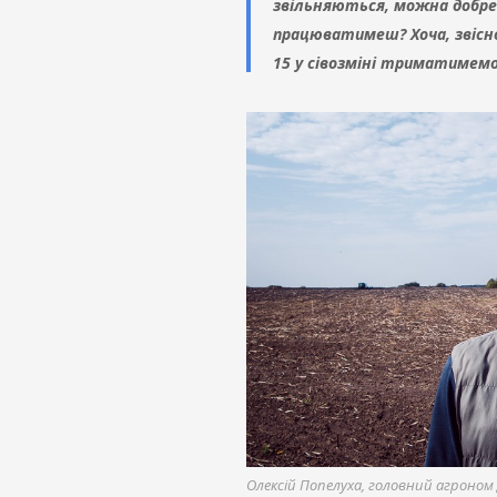
звільняються, можна добре 
працюватимеш? Хоча, звісно,
15 у сівозміні триматимемо
Олексій Попелуха, головний агроном