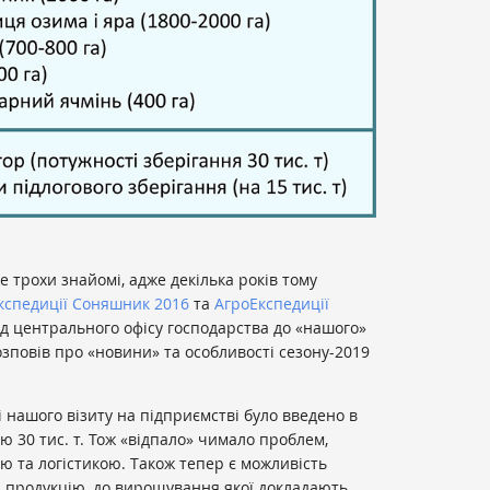
е трохи знайомі, адже декілька років тому
кспедиції Соняшник 2016
та
АгроЕкспедиції
від центрального офісу господарства до «нашого»
озповів про «новини» та особливості сезону-2019
 нашого візиту на підприємстві було введено в
ю 30 тис. т. Тож «відпало» чимало проблем,
аю та логістикою. Також тепер є можливість
ю продукцію, до вирощування якої докладають