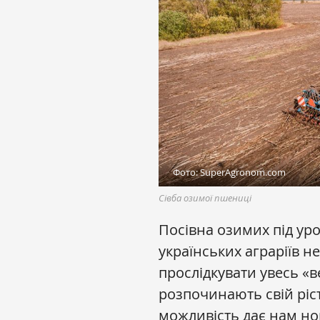
Фото: SuperAgronom.com
Сівба озимої пшениці
Посівна озимих під ур
українських аграріїв н
прослідкувати увесь «в
розпочинають свій ріст
можливість дає нам но