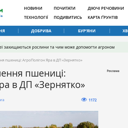
НОВИНИ
ПОЧИТАТИ
ДІЮЧІ РЕЧОВИНИ
ТЕХНОЛОГІЇ
ПОДИВИТИСЬ
КАРТА ҐРУНТІВ
НЯ
ДОБРИВА
БУР’ЯНИ
Х
 неї захищаються рослини та чим може допомогти агроном
я пшениці: АгроПолігон Яра в ДП «Зернятко»
ення пшениці:
ра в ДП «Зернятко»
ara
1172