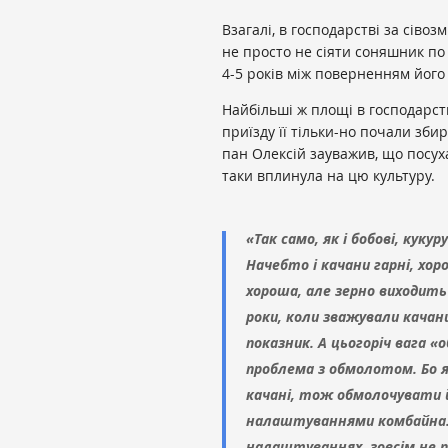
Взагалі, в господарстві за сіво
не просто не сіяти соняшник п
4-5 років між поверненням його 
Найбільші ж площі в господарств
приїзду її тільки-но почали зби
пан Олексій зауважив, що посуха
таки вплинула на цю культуру.
«Так само, як і бобові, кук
Начебто і качани гарні, хор
хороша, але зерно виходить
роки, коли зважували качани
показник. А цьогоріч вага «
проблема з обмолотом. Бо 
качані, тож обмолочувати 
налаштуваннями комбайна. 
налаштуваннях, зовсім не п