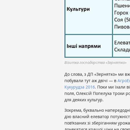
Візитка господарства «Зернятко»
До слова, з ДП «Зернятко» ми вж
побували тут аж двічі — в
АгроЕ
Кукурудза 2016
. Поки ми їхали 
поля, Олексій Попелуха трохи р
для деяких культур.
Зокрема, буквально напередодні
дію власний елеватор потужніст
пов’язаних зі зберіганням урож
дочекатися кращої ціни на сво