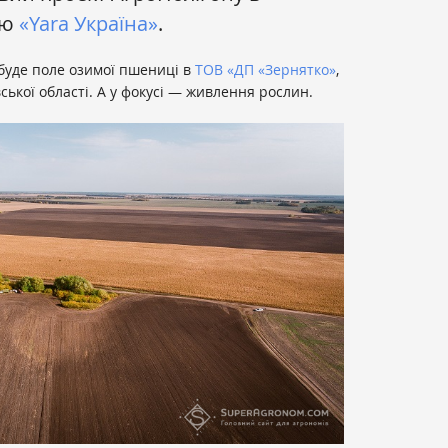
єю
«Yara Україна»
.
 буде поле озимої пшениці в
ТОВ «ДП «Зернятко»
,
ької області. А у фокусі — живлення рослин.