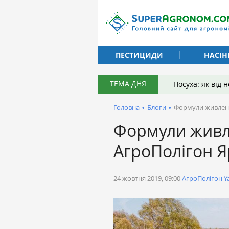
ПЕСТИЦИДИ
НАСІН
ТЕМА ДНЯ
Посуха: як від
Головна
•
Блоги
•
Формули живленн
Формули живл
АгроПолігон Я
24 жовтня 2019, 09:00
АгроПолігон Y