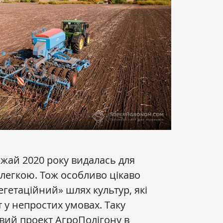
ожай 2020 року видалась для
елегкою. Тож особливо цікаво
егетаційний» шлях культур, які
 у непростих умовах. Таку
вий проект АгроПолігону в