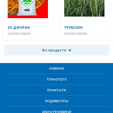
ЗУ ДЖОРАН
ТРУБІЛОН
SAATEN UNION
SAATEN UNION
Всі продукти
НОВИНИ
ТЕХНОЛОГІЇ
ПОЧИТАТИ
ПОДИВИТИСЬ
ДІЮЧІ РЕЧОВИНИ