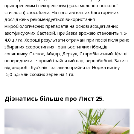
прикореневим і некореневим (фаза молочно-воскової
стиглості) способами. На підставі наших багаторічних
досліджень рекомендується використання
мікробіологічесних препаратів на основі асоціативних
азотфіксуючих бактерій. Прибавка врожаю становить 1,5-
4,0 ц / га. Хороші результати отримані при посіві після рано
збираних скоростиглих і ранньостиглих гібридів
соняшнику: Степок, Айдар, Деркул, Старобільський. Кращі
попередники - чорний і зайнятий пар, зернобобові. Захист
від хвороб і бур'янів - загальноприйнята. Норма висіву
-5,0-5,5 млн схожих зерен на 1 га.
Дізнатись більше про Лист 25.