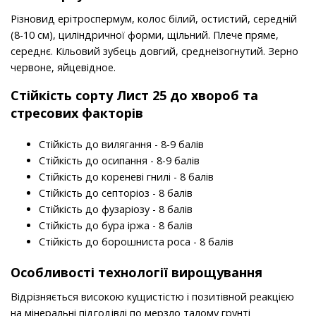
Різновид ерітроспермум, колос білий, остистий, середній
(8-10 см), циліндричної форми, щільний. Плече пряме,
середнє. Кільовий зубець довгий, среднеізогнутий. Зерно
червоне, яйцевідное.
Стійкість
сорту
Лист 25 до хвороб та
стресових факторів
Стійкість до вилягання - 8-9 балів
Стійкість до осипання - 8-9 балів
Стійкість до кореневі гнилі - 8 балів
Стійкість до септоріоз - 8 балів
Стійкість до фузаріозу - 8 балів
Стійкість до бура іржа - 8 балів
Стійкість до борошниста роса - 8 балів
Особливості технології вирощування
Відрізняється високою кущистістю і позитівной реакцією
на мінеральні підгодівлі по мерзло талому грунті