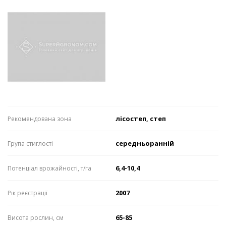
лісостеп, степ
Рекомендована зона
середньоранній
Група стиглості
6,4-10,4
Потенціал врожайності, т/га
2007
Рік реєстрації
65-85
Висота рослин, см