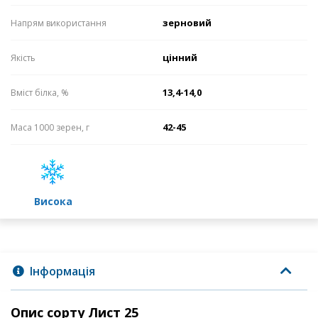
зерновий
Напрям використання
цінний
Якість
13,4-14,0
Вміст білка, %
42-45
Маса 1000 зерен, г
високa
Інформація
Опис сорту Лист 25