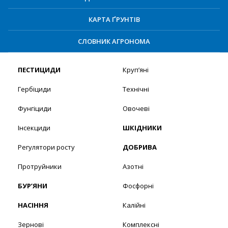
КАРТА ҐРУНТІВ
СЛОВНИК АГРОНОМА
ПЕСТИЦИДИ
Круп’яні
Гербіциди
Технічні
Фунгіциди
Овочеві
Інсекциди
ШКІДНИКИ
Регулятори росту
ДОБРИВА
Протруйники
Азотні
БУР’ЯНИ
Фосфорні
НАСІННЯ
Калійні
Зернові
Комплексні