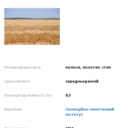
полісся, лісостеп, степ
Рекомендована зона
середньоранній
Група стиглості
9,5
Потенціал врожайності, т/га
Селекційно-генетичний
Виробник
інститут