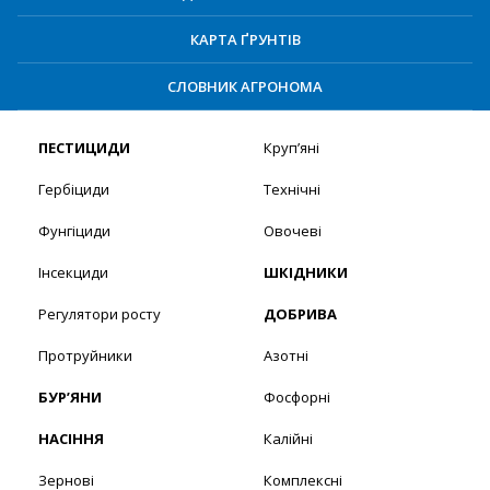
КАРТА ҐРУНТІВ
СЛОВНИК АГРОНОМА
ПЕСТИЦИДИ
Круп’яні
Гербіциди
Технічні
Фунгіциди
Овочеві
Інсекциди
ШКІДНИКИ
Регулятори росту
ДОБРИВА
Протруйники
Азотні
БУР’ЯНИ
Фосфорні
НАСІННЯ
Калійні
Зернові
Комплексні