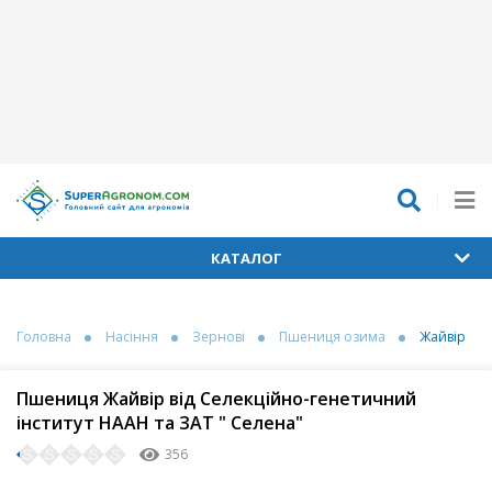
КАТАЛОГ
Головна
Насіння
Зернові
Пшениця озима
Жайвір
Пшениця Жайвір від Селекційно-генетичний
інститут НААН та ЗАТ " Селена"
356