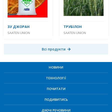
ЗУ ДЖОРАН
ТРУБІЛОН
SAATEN UNION
SAATEN UNION
Всі продукти
НОВИНИ
ТЕХНОЛОГІЇ
ПОЧИТАТИ
ПОДИВИТИСЬ
ДІЮЧІ РЕЧОВИНИ