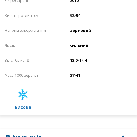
2010
Рік реєстрації
92-94
Висота рослин, см
зерновий
Напрям використання
сильний
Якість
13,0-14,4
Вміст білка, %
37-41
Маса 1000 зерен, г
високa