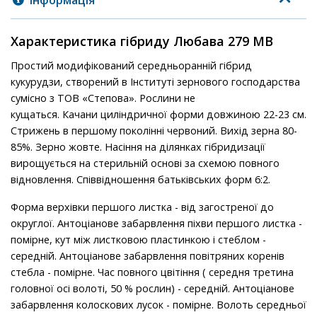
Інформація
Характеристика гібриду Любава 279 МВ
Простий модифікований середньоранній гібрид
кукурудзи, створений в Інституті зернового господарства
сумісно з ТОВ «Степова». Рослини не
кущаться. Качани циліндричної форми довжиною 22-23 см.
Стрижень в першому поколінні червоний. Вихід зерна 80-
85%. Зерно жовте. Насіння на ділянках гібридизації
вирощується на стерильній основі за схемою повного
відновлення. Співвідношення батьківських форм 6:2.
Форма верхівки першого листка - від загостреної до
округлої. Антоціанове забарвлення піхви першого листка -
помірне, кут між листковою пластинкою і стеблом -
середній. Антоціанове забарвлення повітряних коренів
стебла - помірне. Час повного цвітіння ( середня третина
головної осі волоті, 50 % рослин) - середній. Антоціанове
забарвлення колоскових лусок - помірне. Волоть середньої