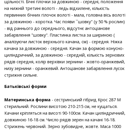
щільності. Бічні гілочки за довжиною - середні, положення
на нижній третині волоті - ледь відхилене, кількість
первинних бічних гілочок волоті - мала, головна вісь волоті
за довжиною - коротка. Час появи ``шовку" (у 50 % рослин)
- від раннього до середнього, відсутнє антоціанове
забарвлення "шовку". Пластинка листка за шириною (
аналізуючи листок верхнього качана, см) - середня. Ніжка
качана за довжиною - середня. Качан за формою конусно-
циліндричний, за довжиною - середній, кількість зернових
рядів середня, колір верхівки зернини - жовто-оранжевий,
низу зернини - оранжевий. Антоціанове забарвлення лусок
стрижня сильне.
Батьківські форми
Материнська форма
- сестринський гібрид Крос 287 М
стерильний. Рослини висотою 210-215 см, не кущаться.
Качани кріпляться на висоті 90-100см. Качан циліндричний,
довжиною 16-18 см. Число рядів зерен на качані 16-18.
Стрижень червоний. Зерно зубовидне, жовте. Маса 1000