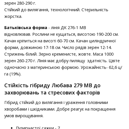
зерен 280-290 г.
Стійкий до вилягання, технологічний. Стерильність
жорстка.
Батьківська форма
- лінія ДК 276-1 МВ
відновлював. Рослини не кущаться, висотою 190-200 см.
Качан кріпиться на висоті 60-70 см. Качан циліндричної
форми, довжиною 17-18 см. Число рядів зерен 12-14.
Стрижень білий. Зерно кременисте, жовте. Маса 1000
зерен 260-270 г. Лінія має добру пилящу здатність. Цвіте
одночасно з материнською формою. Урожайність- 62,6 ц/
га (19%).
Стійкість гібриду Любава 279 МВ до
захворювань та стресових факторів
Гібрид стійкий до вилягання і ураження головними
хворобами і шкідниками. Добре реагує на покращення
умов вирощування.
Пузирчастої сажки - 7