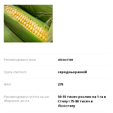
лісостеп
Рекомендована зона
середньоранній
Група стиглості
279
ФАО
50-55 тисяч рослин на 1 га в
Рекомендована густота на час
збирання, шт./га
Степу і 75-80 тисяч в
Лісостепу