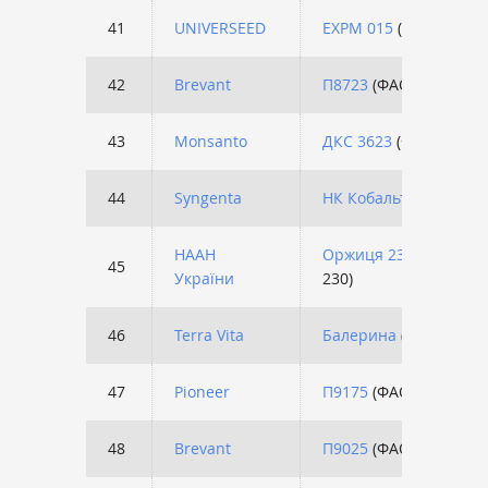
41
UNIVERSEED
EXPM 015
(ФАО 260)
42
Brevant
П8723
(ФАО 280)
43
Monsanto
ДКС 3623
(ФАО 290)
44
Syngenta
НК Кобальт
(ФАО 330)
НААН
Оржиця 237 МВ
(ФАО
45
України
230)
46
Terra Vita
Балерина
(ФАО 280)
47
Pioneer
П9175
(ФАО 330)
48
Brevant
П9025
(ФАО 330)