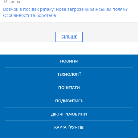
16 липня
Вовчок в посівах ріпаку: нова загроза українським полям?
Особливості та боротьба
БІЛЬШЕ
НОВИНИ
ТЕХНОЛОГІЇ
ПОЧИТАТИ
ПОДИВИТИСЬ
ДІЮЧІ РЕЧОВИНИ
КАРТА ҐРУНТІВ