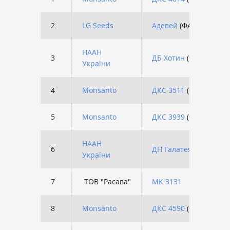
2
LG Seeds
Адевей
(ФАО 290)
НААН
3
ДБ Хотин
(ФАО 250)
України
4
Monsanto
ДКС 3511
(ФАО 330)
5
Monsanto
ДКС 3939
(ФАО 320)
НААН
6
ДН Галатея
(ФАО 250)
України
7
ТОВ "Расава"
МК 3131
8
Monsanto
ДКС 4590
(ФАО 360)