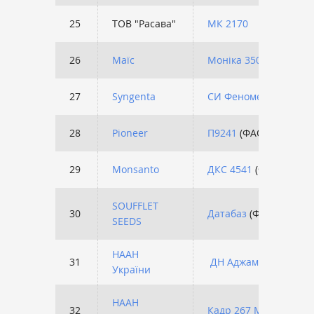
25
ТОВ "Расава"
МК 2170
26
Маїс
Моніка 350 МВ
(ФАО 3
27
Syngenta
СИ Феномен
(ФАО 220
28
Pioneer
П9241
(ФАО 360)
29
Monsanto
ДКС 4541
(ФАО 380)
SOUFFLET
30
Датабаз
(ФАО 290)
SEEDS
НААН
31
ДН Аджамка
(ФАО 320
України
НААН
32
Кадр 267 МВ
(ФАО 260