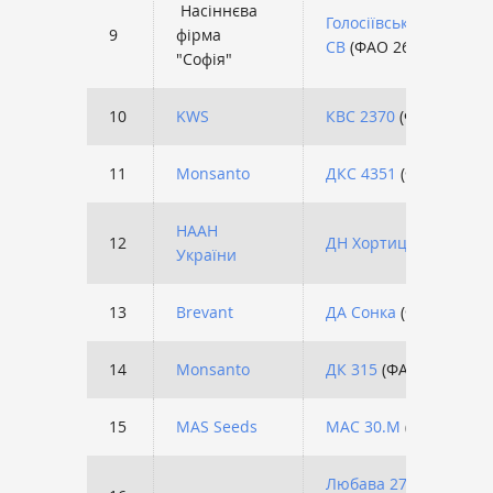
Насіннєва
Голосіївський 260
9
фірма
СВ
(ФАО 260)
"Софія"
10
KWS
КВС 2370
(ФАО 280)
11
Monsanto
ДКС 4351
(ФАО 350)
НААН
12
ДН Хортиця
(ФАО 240
України
13
Brevant
ДА Сонка
(ФАО 350)
14
Monsanto
ДК 315
(ФАО 310)
15
МAS Seeds
МАС 30.М
(ФАО 310)
Любава 279 МВ
(ФАО