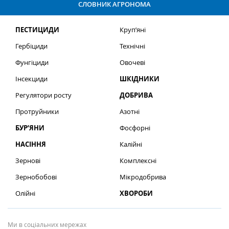
СЛОВНИК АГРОНОМА
ПЕСТИЦИДИ
Круп’яні
Гербіциди
Технічні
Фунгіциди
Овочеві
Інсекциди
ШКІДНИКИ
Регулятори росту
ДОБРИВА
Протруйники
Азотні
БУР’ЯНИ
Фосфорні
НАСІННЯ
Калійні
Зернові
Комплексні
Зернобобові
Мікродобрива
Олійні
ХВОРОБИ
Ми в соціальних мережах