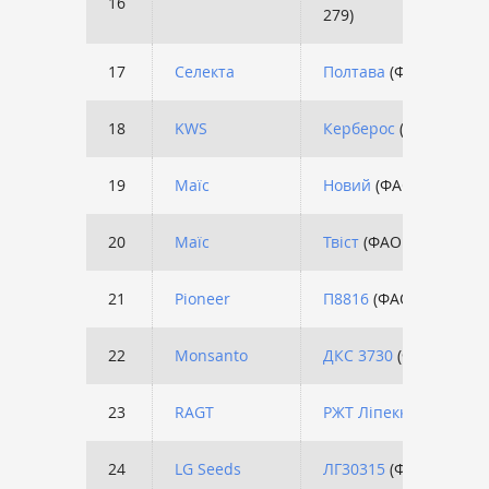
16
279)
17
Cелекта
Полтава
(ФАО 270)
18
KWS
Керберос
(ФАО 310)
19
Маїс
Новий
(ФАО 330)
20
Маїс
Твіст
(ФАО 270)
21
Pioneer
П8816
(ФАО 300)
22
Monsanto
ДКС 3730
(ФАО 280)
23
RAGT
РЖТ Ліпеккс
(ФАО 290
24
LG Seeds
ЛГ30315
(ФАО 280)