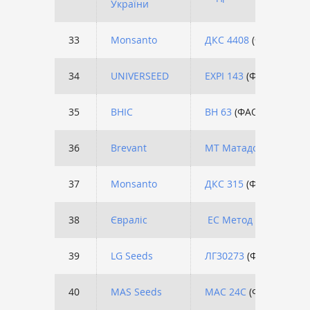
України
33
Monsanto
ДКС 4408
(ФАО 340)
34
UNIVERSEED
EXPI 143
(ФАО 320)
35
ВНІС
ВН 63
(ФАО 280)
36
Brevant
МТ Матадо
(ФАО 380)
37
Monsanto
ДКС 315
(ФАО 310)
38
Євраліс
ЕС Метод
(ФАО 380)
39
LG Seeds
ЛГ30273
(ФАО 260)
40
МAS Seeds
МАС 24С
(ФАО 280)