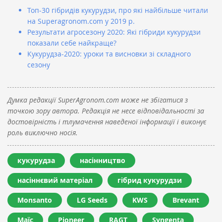
Топ-30 гібридів кукурудзи, про які найбільше читали
на Superagronom.com у 2019 р.
Результати агросезону 2020: Які гібриди кукурудзи
показали себе найкраще?
Кукурудза-2020: уроки та висновки зі складного
сезону
Думка редакції SuperAgronom.com може не збігатися з
точкою зору автора. Редакція не несе відповідальності за
достовірність і тлумачення наведеної інформації і виконує
роль виключно носія.
кукурудза
насінництво
насіннєвий матеріал
гібрид кукурудзи
Monsanto
LG Seeds
KWS
Brevant
Маїс
Pioneer
RAGT
Syngenta