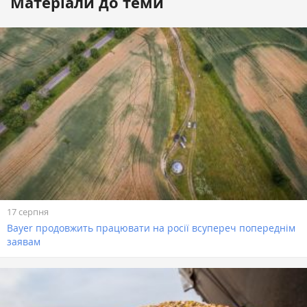
Матеріали до теми
17 серпня
Bayer продовжить працювати на росії всупереч попереднім
заявам