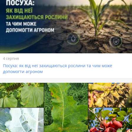
4 серпня
Посуха: як від неї захищаються рослини та чим може
допомогти агроном