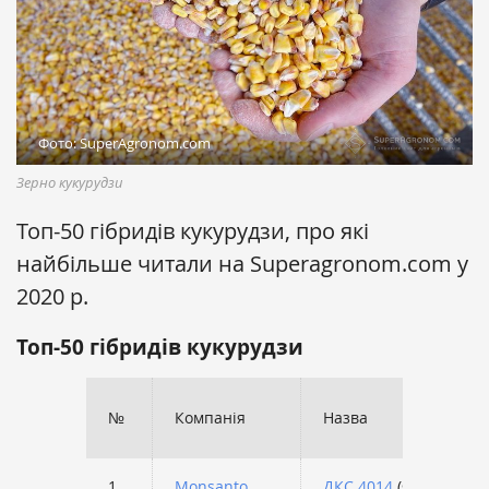
Фото: SuperAgronom.com
Зерно кукурудзи
Топ-50 гібридів кукурудзи, про які
найбільше читали на Superagronom.com у
2020 р.
Топ-50 гібридів кукурудзи
№
Компанія
Назва
1
Monsanto
ДКС 4014
(ФАО 310)