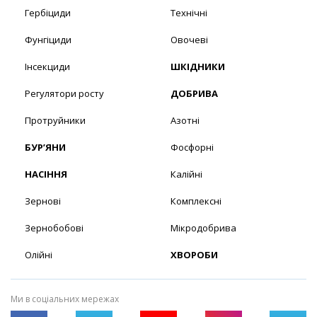
Гербіциди
Технічні
Фунгіциди
Овочеві
Інсекциди
ШКІДНИКИ
Регулятори росту
ДОБРИВА
Протруйники
Азотні
БУР’ЯНИ
Фосфорні
НАСІННЯ
Калійні
Зернові
Комплексні
Зернобобові
Мікродобрива
Олійні
ХВОРОБИ
Ми в соціальних мережах