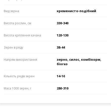
кременисто-подібний
Вид зерна
330-340
Висота рослин, см
120-130
Висота кріплення качана
38-44
Зерен в ряду
зерно, силос, комбікорм,
Напрям використання
біогаз
14-16
Кількість рядів зерен
280-310
Маса 1000 зерен, г