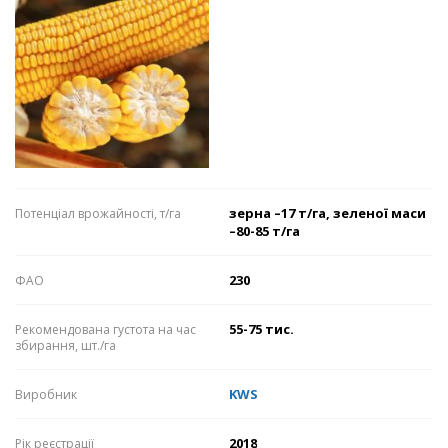
зерна –17 т/га, зеленої маси
Потенціал врожайності, т/га
–80-85 т/га
230
ФАО
55-75 тис.
Рекомендована густота на час
збирання, шт./га
KWS
Виробник
2018
Рік реєстрації