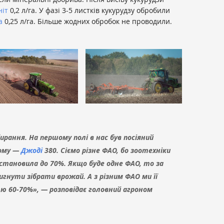
іт
0,2 л/га. У фазі 3-5 листків кукурудзу обробили
а
0,25 л/га. Більше жодних обробок не проводили.
рання. На першому полі в нас був посіяний
гому —
Джоді
380. Сіємо різне ФАО, бо зоотехніки
становила до 70%. Якщо буде одне ФАО, то за
гнути зібрати врожай. А з різним ФАО ми її
тю 60-70%», — розповідає головний агроном