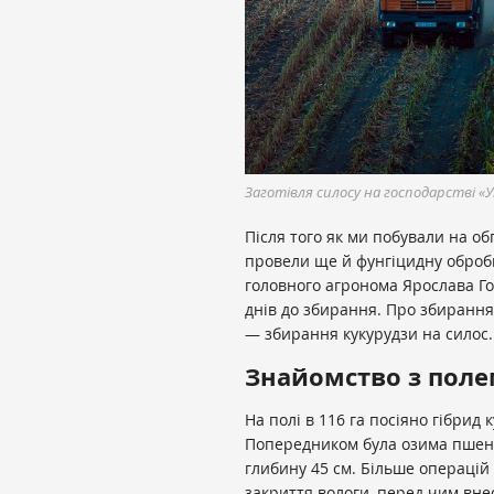
Заготівля силосу на господарстві «У
Після того як ми побували на об
провели ще й фунгіцидну оброб
головного агронома Ярослава Гос
днів до збирання. Про збирання
— збирання кукурудзи на силос.
Знайомство з пол
На полі в 116 га посіяно гібрид
Попередником була озима пшени
глибину 45 см. Більше операцій
закриття вологи, перед чим внес