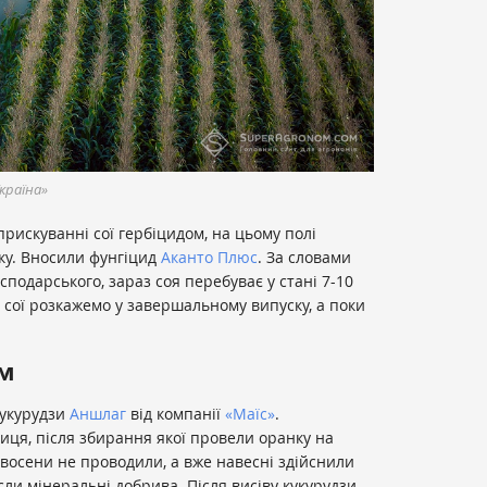
країна»
прискуванні сої гербіцидом, на цьому полі
ку. Вносили фунгіцид
Аканто Плюс
. За словами
подарського, зараз соя перебуває у стані 7-10
 сої розкажемо у завершальному випуску, а поки
ем
 кукурудзи
Аншлаг
від компанії
«Маїс»
.
ця, після збирання якої провели оранку на
 восени не проводили, а вже навесні здійснили
ли мінеральні добрива. Після висіву кукурудзи