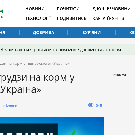
НОВИНИ
ПОЧИТАТИ
ДІЮЧІ РЕЧОВИНИ
ТЕХНОЛОГІЇ
ПОДИВИТИСЬ
КАРТА ҐРУНТІВ
НЯ
ДОБРИВА
БУР’ЯНИ
Х
 неї захищаються рослини та чим може допомогти агроном
зи на корм у підприємстві «Україна»
рудзи на корм у
«Україна»
ohn Deere
649