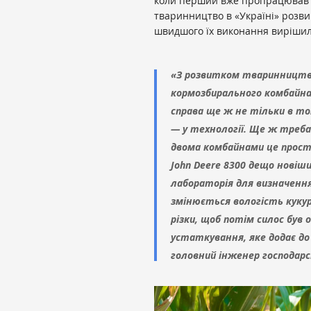
коли перший вже пропрацював у г
тваринництво в «Україні» розвива
швидшого їх виконання вирішил
«З розвитком тваринництв
кормозбирального комбайна. 
справа ще ж не тільки в то
— у технології. Ще ж треба
двома комбайнами це прост
John Deere 8300 дещо новіши
лабораторія для визначення
змінюється вологість куку
різки, щоб потім силос був
устаткування, яке додає до 
головний інженер господар