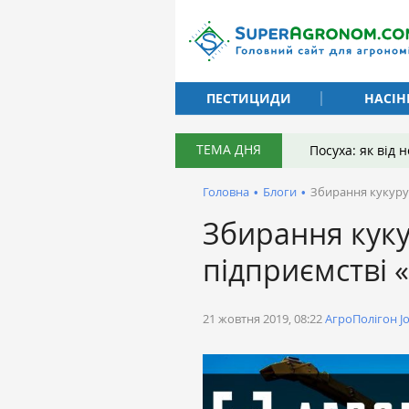
ПЕСТИЦИДИ
НАСІН
ТЕМА ДНЯ
Посуха: як від
Головна
•
Блоги
•
Збирання кукуруд
Збирання куку
підприємстві 
21 жовтня 2019, 08:22
АгроПолігон J