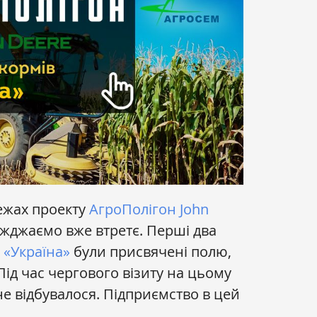
ежах проекту
АгроПолігон John
жджаємо вже втретє. Перші два
а
«Україна»
були присвячені полю,
Під час чергового візиту на цьому
е відбувалося. Підприємство в цей