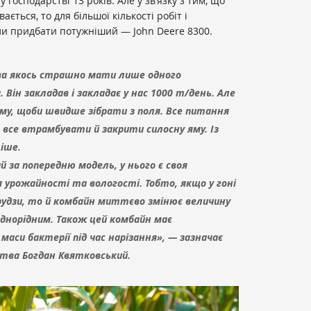
осподарстві 13 років. Але у зв’язку з тим, що
ється, то для більшої кількості робіт і
и придбати потужніший — John Deere 8300.
а якось страшно мати лише одного
Він закладав і закладає у нас 1000 т/день. Але
му, щоби швидше зібрати з поля. Все питання
 все втрамбувати й закрити силосну яму. Із
іше.
й за попередню модель, у нього є своя
 урожайності та вологості. Тобто, якщо у гоні
рудзи, то й комбайн миттєво змінює величину
 однорідним. Також цей комбайн має
маси бактерії під час нарізання», — зазначає
ства Богдан Квятковський.