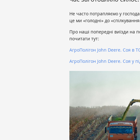
Не часто потрапляємо у господа
це ми «голодні» до «спілкування
Про наші попередні виїзди на п
почитати тут:
АгроПолігон John Deere. Соя в 
АгроПолігон John Deere. Соя у п