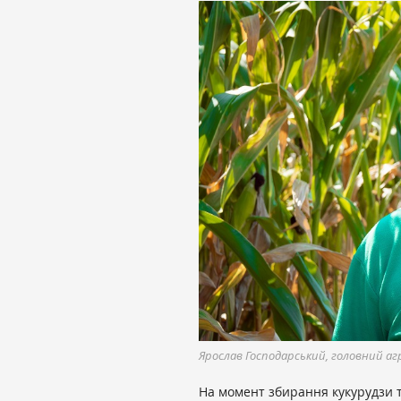
Ярослав Господарський, головний аг
На момент збирання кукурудзи те