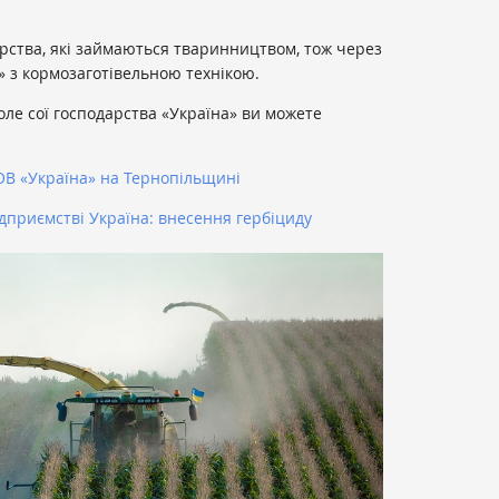
рства, які займаються тваринництвом, тож через
» з кормозаготівельною технікою.
оле сої господарства «Україна» ви можете
ТОВ «Україна» на Тернопільщині
ідприємстві Україна: внесення гербіциду