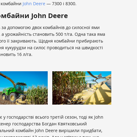
і комбайни
John Deere
— 7300 і 8300.
мбайни John Deere
ь за допомогою двох комбайнів до силосної ями
, а урожайність становить 500 т/га. Одна така яма
 чого її закривають. Щодня комбайни прибирають
ня кукурудзи на силос проводиться на швидкості
ановить 16 л/га.
у господарстві всього третій сезон, тоді як John
женер господарства Богдан Квятковський
альний комбайн John Deere вирішили придбати,