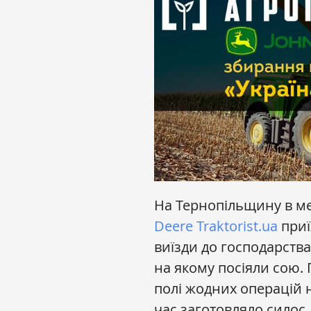
На Тернопільщину в м
Deere
Traktorist.ua
приї
виїзди до господарств
на якому посіяли сою. 
полі жодних операцій н
час заготовляло силос.