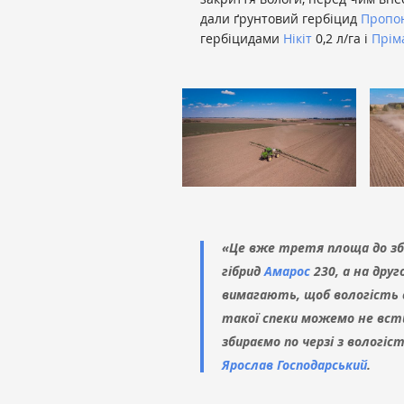
дали ґрунтовий гербіцид
Пропон
гербіцидами
Нікіт
0,2 л/га і
Прім
«Це вже третя площа до зби
гібрид
Амарос
230, а на дру
вимагають, щоб вологість 
такої спеки можемо не всти
збираємо по черзі з вологіс
Ярослав Господарський
.