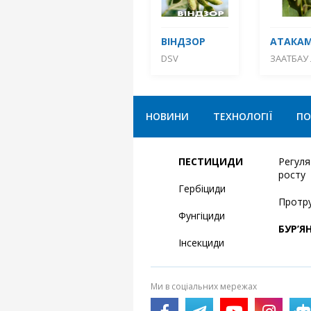
ВІНДЗОР
АТАКА
DSV
ЗААТБАУ 
НОВИНИ
ТЕХНОЛОГІЇ
ПО
ПЕСТИЦИДИ
Регул
росту
Гербіциди
Протр
Фунгіциди
БУР’Я
Інсекциди
Ми в соціальних мережах