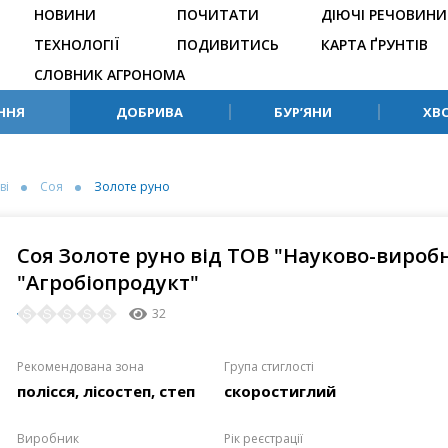
НОВИНИ
ПОЧИТАТИ
ДІЮЧІ РЕЧОВИНИ
ТЕХНОЛОГІЇ
ПОДИВИТИСЬ
КАРТА ҐРУНТІВ
СЛОВНИК АГРОНОМА
ННЯ
ДОБРИВА
БУР’ЯНИ
ХВ
ві
Соя
Золоте руно
Соя Золоте руно від ТОВ "Науково-вироб
"Агробіопродукт"
32
Рекомендована зона
Група стиглості
полісся, лісостеп, степ
скоростиглий
Виробник
Рік реєстрації