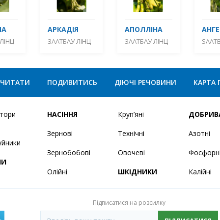
МА
АРКАДІЯ
АПОЛЛІНА
АНГЕ
ЛІНЦ
ЗААТБАУ ЛІНЦ
ЗААТБАУ ЛІНЦ
SAATB
ЧИТАТИ
ПОДИВИТИСЬ
ДІЮЧІ РЕЧОВИНИ
КАРТА 
ятори
НАСІННЯ
Круп’яні
ДОБРИВ
Зернові
Технічні
Азотні
уйники
Зернобобові
Овочеві
Фосфорн
НИ
Олійні
ШКІДНИКИ
Калійні
Підписатися на розсилку