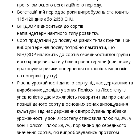
протягом всього вегетаційного періоду.
Вегетаційний період за роки випробувань становить
115-120 днів або 2650 CHU.
ВІНДЗОР відноситься до сортів
напівіндетермінантного типу розвитку.
Сорт придатний до посіву на різних типах ґрунтів. При
виборі термінів посіву потрібно пам’ятати, що
ВІНДЗОР належить до сортів середньостиглої групи і
його краще висівати у більш ранні терміни (при цьому
враховуючи ризики повернення останніх заморозків
на поверхні ґрунту).
Рівень урожайності даного сорту під час державних та
виробничих дослідів у зонах Полісся та Лісостепу із
упевненістю дає можливість говорити нам про сильні
позиції даного сорту в основних зонах вирощування
культури.
Під час державних випробувань прибавка
урожайності у зоні Лісостепу становила плюс 42,3%, у
зоні Полісся - плюс 29,7%, порівняно до середнього
значення сортів, які випробовувались протягом