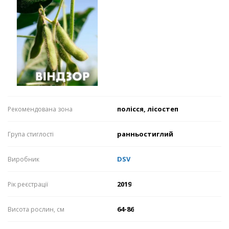
полісся, лісостеп
Рекомендована зона
ранньостиглий
Група стиглості
DSV
Виробник
2019
Рік реєстрації
64-86
Висота рослин, см