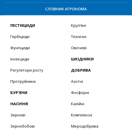
СЛОВНИК АГРОНОМА
ПЕСТИЦИДИ
Круп’яні
Гербіциди
Технічні
Фунгіциди
Овочеві
Інсекциди
ШКІДНИКИ
Регулятори росту
ДОБРИВА
Протруйники
Азотні
БУР’ЯНИ
Фосфорні
НАСІННЯ
Калійні
Зернові
Комплексні
Зернобобові
Мікродобрива