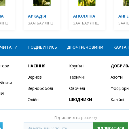
МА
АРКАДІЯ
АПОЛЛІНА
АНГЕ
ЛІНЦ
ЗААТБАУ ЛІНЦ
ЗААТБАУ ЛІНЦ
SAATB
ЧИТАТИ
ПОДИВИТИСЬ
ДІЮЧІ РЕЧОВИНИ
КАРТА 
ятори
НАСІННЯ
Круп’яні
ДОБРИВ
Зернові
Технічні
Азотні
уйники
Зернобобові
Овочеві
Фосфорн
НИ
Олійні
ШКІДНИКИ
Калійні
Підписатися на розсилку
ПІДПИСАТИСЯ