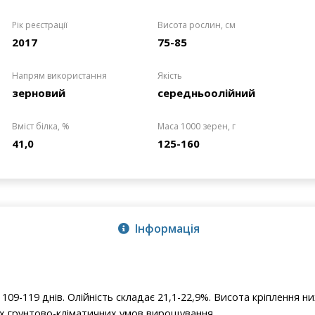
Рік реєстрації
Висота рослин, см
2017
75-85
Напрям використання
Якість
зерновий
середньоолійний
Вміст білка, %
Маса 1000 зерен, г
41,0
125-160
Інформація
109-119 днів. Олійність складає 21,1-22,9%. Висота кріплення ни
их грунтово-кліматичних умов вирощування.