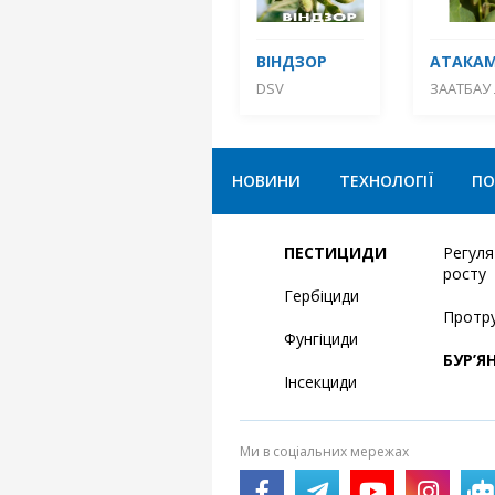
ВІНДЗОР
АТАКА
DSV
ЗААТБАУ 
НОВИНИ
ТЕХНОЛОГІЇ
ПО
ПЕСТИЦИДИ
Регул
росту
Гербіциди
Протр
Фунгіциди
БУР’Я
Інсекциди
Ми в соціальних мережах