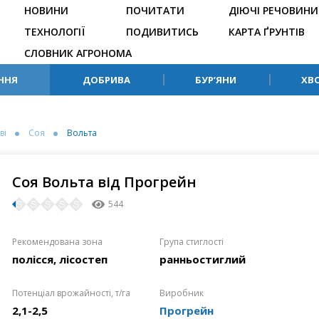
НОВИНИ
ПОЧИТАТИ
ДІЮЧІ РЕЧОВИНИ
ТЕХНОЛОГІЇ
ПОДИВИТИСЬ
КАРТА ҐРУНТІВ
СЛОВНИК АГРОНОМА
ННЯ
ДОБРИВА
БУР’ЯНИ
ХВ
ві
Соя
Вольта
Соя Вольта від Прогрейн
544
Рекомендована зона
Група стиглості
полісся, лісостеп
ранньостиглий
Потенціал врожайності, т/га
Виробник
2,1-2,5
Прогрейн