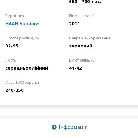
650 - 700 тис.
Виробник
Рік реєстрації
НААН України
2011
Висота рослин, см
Напрям використання
92-95
зерновий
Якість
Вміст білка, %
середньоолійний
41-42
Маса 1000 зерен, г
240-250
Інформація