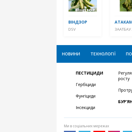
ВІНДЗОР
АТАКА
DSV
ЗААТБАУ 
НОВИНИ
ТЕХНОЛОГІЇ
ПО
ПЕСТИЦИДИ
Регул
росту
Гербіциди
Протр
Фунгіциди
БУР’Я
Інсекциди
Ми в соціальних мережах