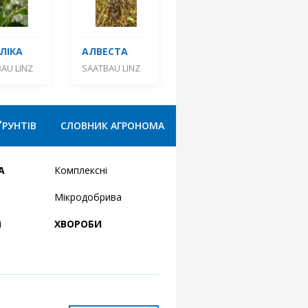
ЛІКА
АЛВЕСТА
AU LINZ
SAATBAU LINZ
ҐРУНТІВ
СЛОВНИК АГРОНОМА
А
Комплексні
Мікродобрива
і
ХВОРОБИ