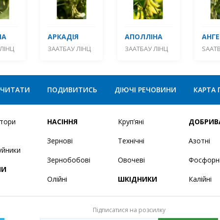
МА
АРКАДІЯ
АПОЛЛІНА
АНГЕ
ЛІНЦ
ЗААТБАУ ЛІНЦ
ЗААТБАУ ЛІНЦ
SAATB
ЧИТАТИ
ПОДИВИТИСЬ
ДІЮЧІ РЕЧОВИНИ
КАРТА 
ятори
НАСІННЯ
Круп’яні
ДОБРИВ
Зернові
Технічні
Азотні
уйники
Зернобобові
Овочеві
Фосфорн
НИ
Олійні
ШКІДНИКИ
Калійні
Підписатися на розсилку