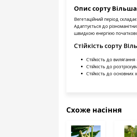
Опис сорту Вільш
Вегетаційний період складає 
Адаптується до різноманітн
швидкою енергією початково
Стійкість сорту Віл
Стійкість до вилягання -
Стійкість до розтріскув
Стійкість до основних х
Схоже насіння