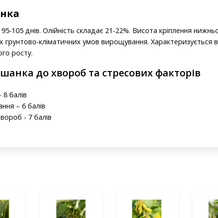
анка
95-105 днів. Олійність складає 21-22%. Висота кріплення нижньо
их грунтово-кліматичних умов вирощування. Характеризується 
го росту.
ьшанка до хвороб та стресових факторів
 8 балів
ання – 6 балів
вороб - 7 балів