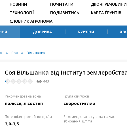
НОВИНИ
ПОЧИТАТИ
ДІЮЧІ РЕЧОВИНИ
ТЕХНОЛОГІЇ
ПОДИВИТИСЬ
КАРТА ҐРУНТІВ
СЛОВНИК АГРОНОМА
ННЯ
ДОБРИВА
БУР’ЯНИ
ХВ
ві
Соя
Вільшанка
Соя Вільшанка від Інститут землеробств
443
Рекомендована зона
Група стиглості
полісся, лісостеп
скоростиглий
Потенціал врожайності, т/га
Рекомендована густота на час
збирання, шт./га
3,0-3,5