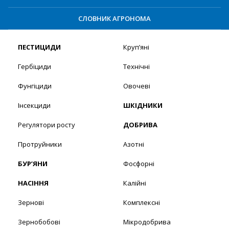
СЛОВНИК АГРОНОМА
ПЕСТИЦИДИ
Круп’яні
Гербіциди
Технічні
Фунгіциди
Овочеві
Інсекциди
ШКІДНИКИ
Регулятори росту
ДОБРИВА
Протруйники
Азотні
БУР’ЯНИ
Фосфорні
НАСІННЯ
Калійні
Зернові
Комплексні
Зернобобові
Мікродобрива