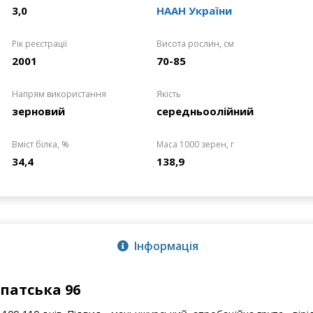
3,0
НААН України
Рік реєстрації
Висота рослин, см
2001
70-85
Напрям використання
Якість
зерновий
середньоолійний
Вміст білка, %
Маса 1000 зерен, г
34,4
138,9
Інформація
патська 96