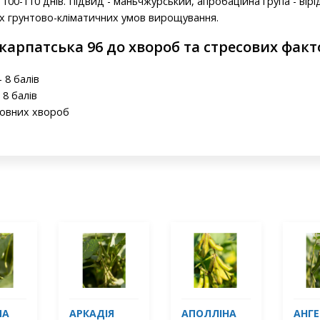
100-110 днів. Підвид - маньчжурський, апробаційна група - вірі
их грунтово-кліматичних умов вирощування.
карпатська 96 до хвороб та стресових факт
 8 балів
 8 балів
новних хвороб
МА
АРКАДІЯ
АПОЛЛІНА
АНГЕ