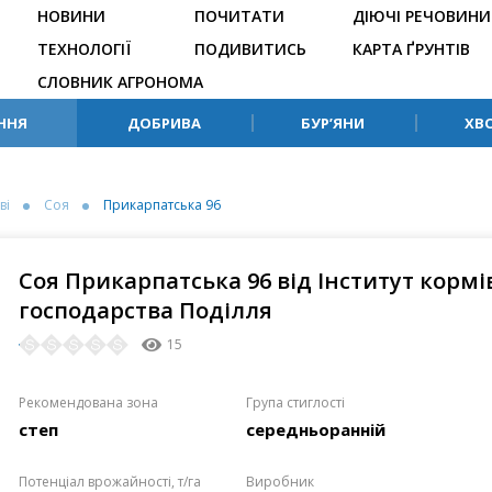
НОВИНИ
ПОЧИТАТИ
ДІЮЧІ РЕЧОВИНИ
ТЕХНОЛОГІЇ
ПОДИВИТИСЬ
КАРТА ҐРУНТІВ
СЛОВНИК АГРОНОМА
ННЯ
ДОБРИВА
БУР’ЯНИ
ХВ
ві
Соя
Прикарпатська 96
Соя Прикарпатська 96 від Інститут кормів
господарства Поділля
15
Рекомендована зона
Група стиглості
степ
середньоранній
Потенціал врожайності, т/га
Виробник