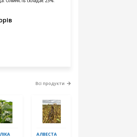
да. Олійність складає 23%.
орів
Всі продукти
ЛІКА
АЛВЕСТА