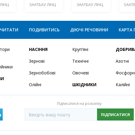
ЛІНЦ
ЗААТБАУ ЛІНЦ
ЗААТБАУ ЛІНЦ
SAATB
ЧИТАТИ
ПОДИВИТИСЬ
ДІЮЧІ РЕЧОВИНИ
КАРТА 
ятори
НАСІННЯ
Круп’яні
ДОБРИВ
Зернові
Технічні
Азотні
уйники
Зернобобові
Овочеві
Фосфорн
НИ
Олійні
ШКІДНИКИ
Калійні
Підписатися на розсилку
ПІДПИСАТИСЯ