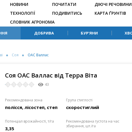
НОВИНИ
ПОЧИТАТИ
ДІЮЧІ РЕЧОВИНИ
ТЕХНОЛОГІЇ
ПОДИВИТИСЬ
КАРТА ҐРУНТІВ
СЛОВНИК АГРОНОМА
ННЯ
ДОБРИВА
БУР’ЯНИ
ХВ
ві
Соя
ОАС Валлас
Соя ОАС Валлас від Терра Віта
43
Рекомендована зона
Група стиглості
полісся, лісостеп, степ
скоростиглий
Потенціал врожайності, т/га
Рекомендована густота на час
збирання, шт./га
3,35