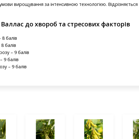
а умови вирощування за інтенсивною технологією. Відрізняєтьс
 Валлас до хвороб та стресових факторів
 8 балів
 8 балів
розу – 9 балів
– 9 балів
озу – 9 балів