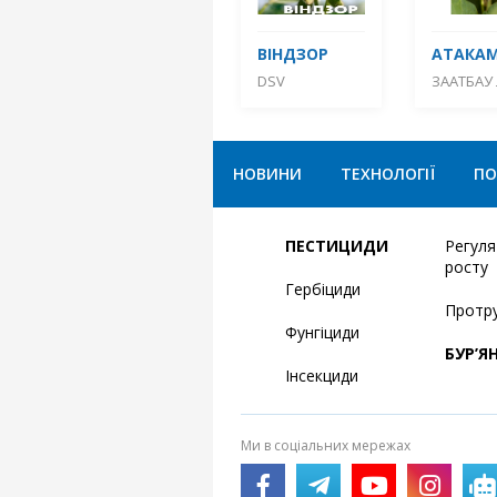
ВІНДЗОР
АТАКА
DSV
ЗААТБАУ 
НОВИНИ
ТЕХНОЛОГІЇ
ПО
ПЕСТИЦИДИ
Регул
росту
Гербіциди
Протр
Фунгіциди
БУР’Я
Інсекциди
Ми в соціальних мережах