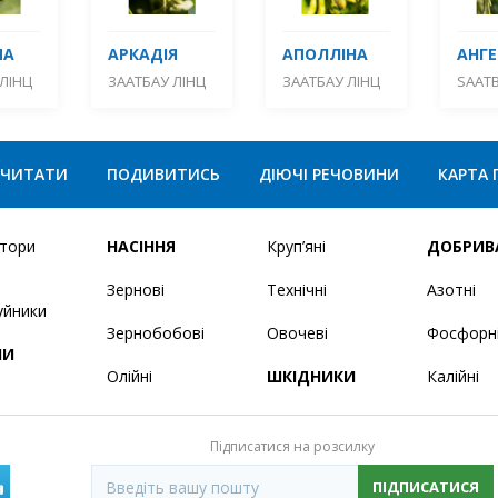
МА
АРКАДІЯ
АПОЛЛІНА
АНГЕ
ЛІНЦ
ЗААТБАУ ЛІНЦ
ЗААТБАУ ЛІНЦ
SAATB
ЧИТАТИ
ПОДИВИТИСЬ
ДІЮЧІ РЕЧОВИНИ
КАРТА 
ятори
НАСІННЯ
Круп’яні
ДОБРИВ
Зернові
Технічні
Азотні
уйники
Зернобобові
Овочеві
Фосфорн
НИ
Олійні
ШКІДНИКИ
Калійні
Підписатися на розсилку
ПІДПИСАТИСЯ