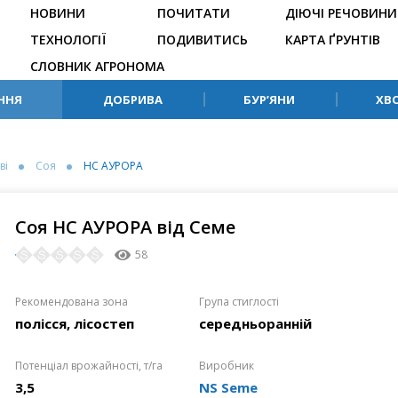
НОВИНИ
ПОЧИТАТИ
ДІЮЧІ РЕЧОВИНИ
ТЕХНОЛОГІЇ
ПОДИВИТИСЬ
КАРТА ҐРУНТІВ
СЛОВНИК АГРОНОМА
ННЯ
ДОБРИВА
БУР’ЯНИ
ХВ
ві
Соя
НС АУРОРА
Соя НС АУРОРА від Семе
58
Рекомендована зона
Група стиглості
полісся, лісостеп
середньоранній
Потенціал врожайності, т/га
Виробник
3,5
NS Seme