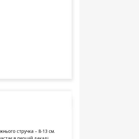
жнього стручка – 8-13 см.
астає в першій декаді