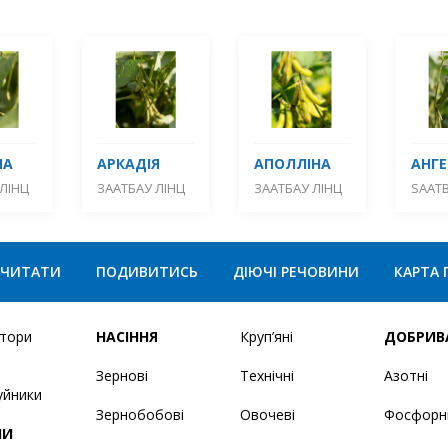
МА
АРКАДІЯ
АПОЛЛІНА
АНГЕ
ЛІНЦ
ЗААТБАУ ЛІНЦ
ЗААТБАУ ЛІНЦ
SAATB
ЧИТАТИ
ПОДИВИТИСЬ
ДІЮЧІ РЕЧОВИНИ
КАРТА 
ятори
НАСІННЯ
Круп’яні
ДОБРИВ
Зернові
Технічні
Азотні
уйники
Зернобобові
Овочеві
Фосфорн
НИ