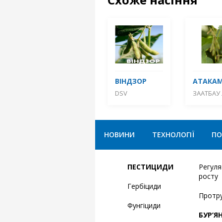
ВІНДЗОР
АТАКА
DSV
ЗААТБАУ 
НОВИНИ
ТЕХНОЛОГІЇ
ПО
ПЕСТИЦИДИ
Регул
росту
Гербіциди
Протр
Фунгіциди
БУР’Я