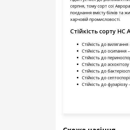
серпня, тому сорт сої Авро
поєднання вмісту білків та ж
харчовій промисловості.
Стійкість сорту НС 
Стійкість до вилягання -
Стійкість до осипання –
Стійкість до периноспо
Стійкість до аскохітозу 
Стійкість до бактеріосп
Стійкість до септоспорі
Стійкість до фузаріозу –
Схоже насіння