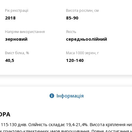
Рік реєстрації
Висота рослин, см
2018
85-90
Напрям використання
Якість
зерновий
середньоолійний
Вміст білка, %
Маса 1000 зерен, г
40,5
120-140
Інформація
ОРА
115-130 днів. Олійність складає 19,4-21,4%. Висота кріплення ни
х грунтово-кліматичних умов вирощування. Повне достигання н