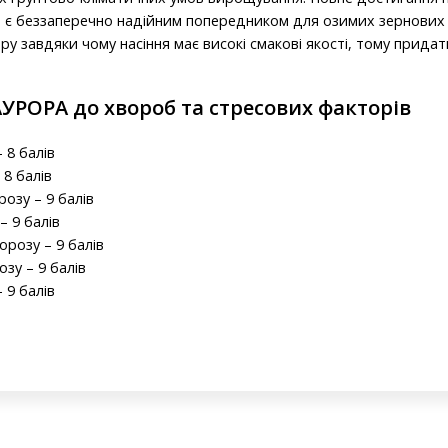
ра є беззаперечно надійним попередником для озимих зернових
иру завдяки чому насіння має високі смакові якості, тому прид
АУРОРА до хвороб та стресових факторів
 8 балів
 8 балів
розу – 9 балів
– 9 балів
орозу – 9 балів
озу – 9 балів
 9 балів