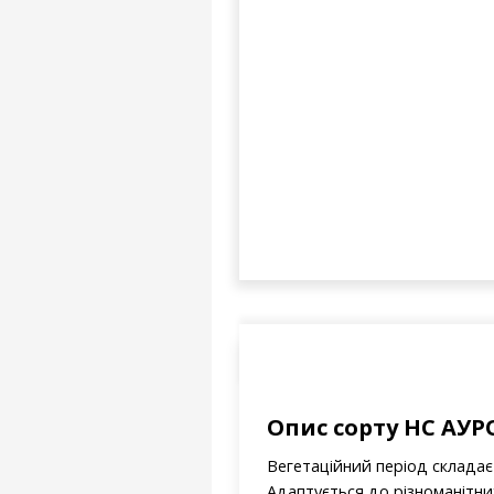
Опис сорту НС АУР
Вегетаційний період складає 
Адаптується до різноманітни