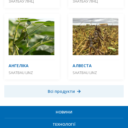
ЗААТБАУ ЛІНЦ
ЗААТБАУ ЛІНЦ
АНГЕЛІКА
АЛВЕСТА
SAATBAU LINZ
SAATBAU LINZ
Всі продукти
НОВИНИ
ТЕХНОЛОГІЇ