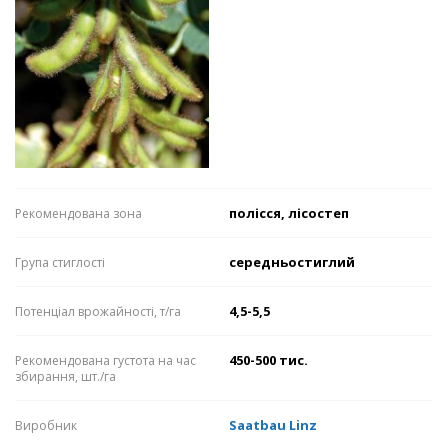
полісся, лісостеп
Рекомендована зона
середньостиглий
Група стиглості
4,5-5,5
Потенціал врожайності, т/га
450-500 тис.
Рекомендована густота на час
збирання, шт./га
Saatbau Linz
Виробник