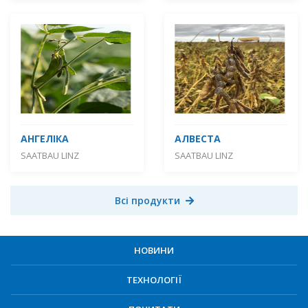
АНГЕЛІКА
АЛВЕСТА
SAATBAU LINZ
SAATBAU LINZ
Всі продукти
НОВИНИ
ТЕХНОЛОГІЇ