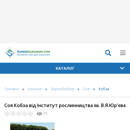
КАТАЛОГ
Головна
Насіння
Зернобобові
Соя
Кобза
Соя Кобза від Інститут рослинництва ім. В.Я.Юр'єва
77