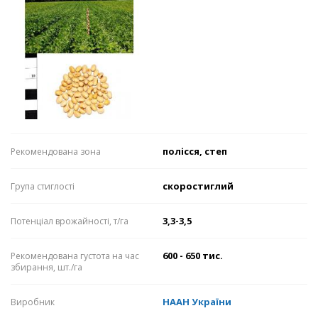
полісся, степ
Рекомендована зона
скоростиглий
Група стиглості
3,3-3,5
Потенціал врожайності, т/га
600 - 650 тис.
Рекомендована густота на час
збирання, шт./га
НААН України
Виробник