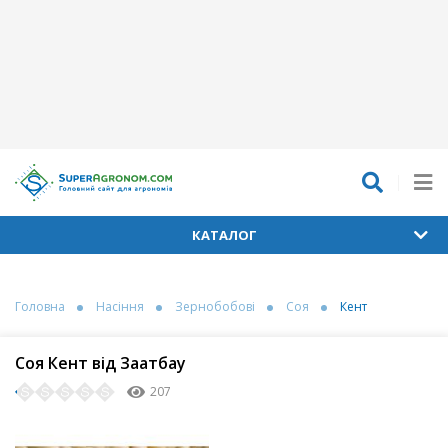
КАТАЛОГ
Головна
Насіння
Зернобобові
Соя
Кент
Соя Кент від Заатбау
207