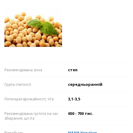
степ
Рекомендована зона
середньоранній
Група стиглості
3,1-3,5
Потенціал врожайності, т/га
650 - 700 тис.
Рекомендована густота на час
збирання, шт./га
НААН України
Виробник