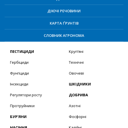
ДІЮЧІ РЕЧОВИНИ
КАРТА ҐРУНТІВ
СЛОВНИК АГРОНОМА
ПЕСТИЦИДИ
Круп’яні
Гербіциди
Технічні
Фунгіциди
Овочеві
Інсекциди
ШКІДНИКИ
Регулятори росту
ДОБРИВА
Протруйники
Азотні
БУР’ЯНИ
Фосфорні
НАСІННЯ
Калійні