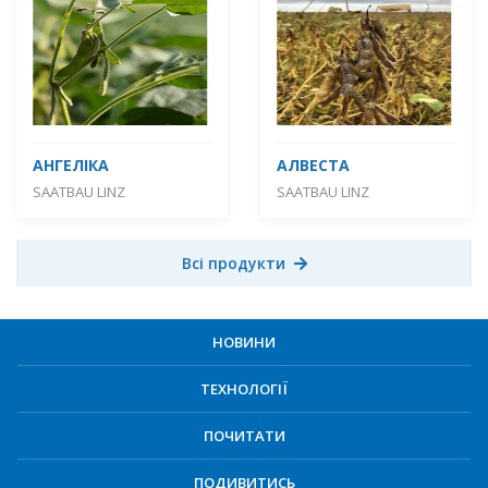
АНГЕЛІКА
АЛВЕСТА
SAATBAU LINZ
SAATBAU LINZ
Всі продукти
НОВИНИ
ТЕХНОЛОГІЇ
ПОЧИТАТИ
ПОДИВИТИСЬ