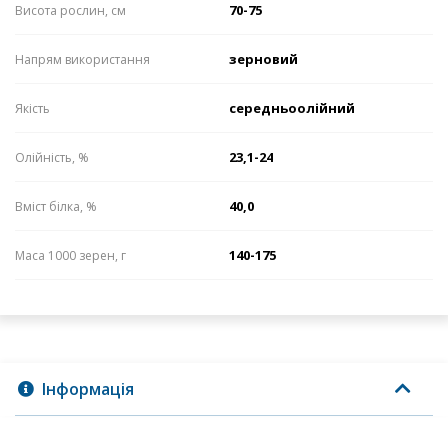
70-75
Висота рослин, см
зерновий
Напрям використання
середньоолійний
Якість
23,1-24
Олійність, %
40,0
Вміст білка, %
140-175
Маса 1000 зерен, г
Інформація