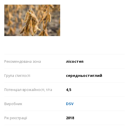
лісостеп
Рекомендована зона
середньостиглий
Група стиглості
4,5
Потенціал врожайності, т/га
DSV
Виробник
2018
Рік реєстрації