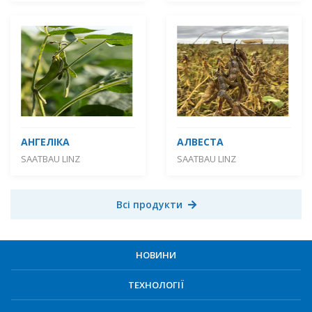
АНГЕЛІКА
АЛВЕСТА
SAATBAU LINZ
SAATBAU LINZ
Всі продукти
НОВИНИ
ТЕХНОЛОГІЇ