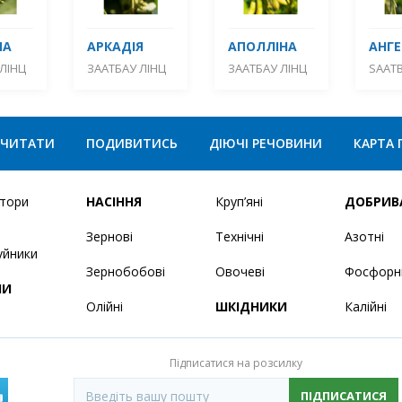
МА
АРКАДІЯ
АПОЛЛІНА
АНГЕ
ЛІНЦ
ЗААТБАУ ЛІНЦ
ЗААТБАУ ЛІНЦ
SAATB
ЧИТАТИ
ПОДИВИТИСЬ
ДІЮЧІ РЕЧОВИНИ
КАРТА 
ятори
НАСІННЯ
Круп’яні
ДОБРИВ
Зернові
Технічні
Азотні
уйники
Зернобобові
Овочеві
Фосфорн
НИ
Олійні
ШКІДНИКИ
Калійні
Підписатися на розсилку
ПІДПИСАТИСЯ