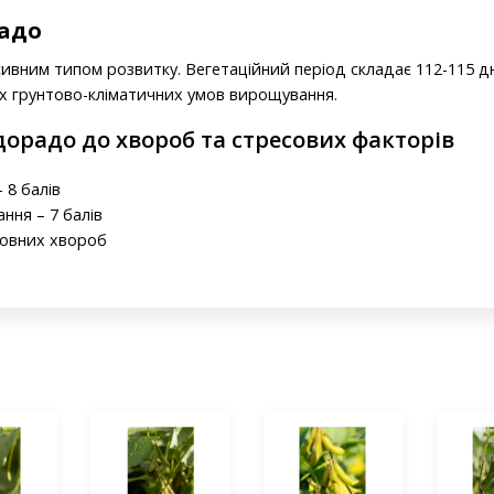
радо
ивним типом розвитку. Вегетаційний період складає 112-115 дні
их грунтово-кліматичних умов вирощування.
дорадо до хвороб та стресових факторів
 8 балів
ання – 7 балів
новних хвороб