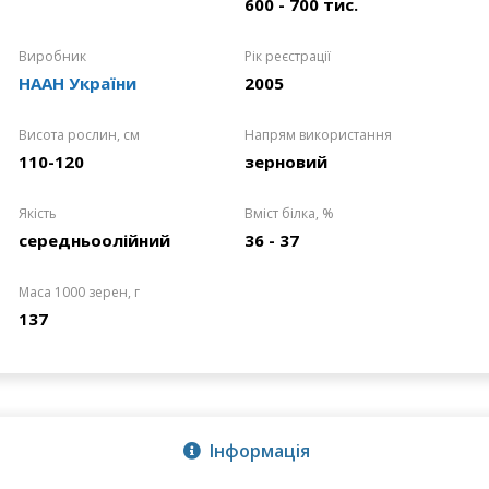
600 - 700 тис.
Виробник
Рік реєстрації
НААН України
2005
Висота рослин, см
Напрям використання
110-120
зерновий
Якість
Вміст білка, %
середньоолійний
36 - 37
Маса 1000 зерен, г
137
Інформація