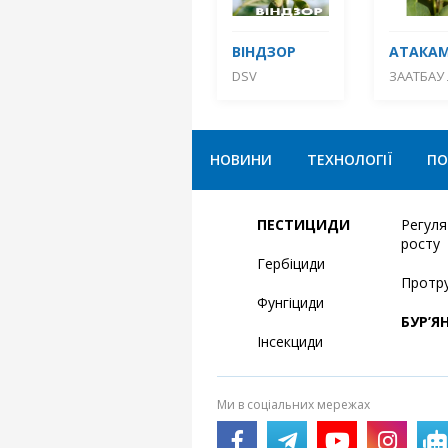
ВІНДЗОР
АТАКА
DSV
ЗААТБАУ 
НОВИНИ
ТЕХНОЛОГІЇ
ПО
ПЕСТИЦИДИ
Регул
росту
Гербіциди
Протр
Фунгіциди
БУР’Я
Інсекциди
Ми в соціальних мережах