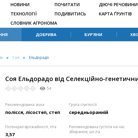
НОВИНИ
ПОЧИТАТИ
ДІЮЧІ РЕЧОВИНИ
ТЕХНОЛОГІЇ
ПОДИВИТИСЬ
КАРТА ҐРУНТІВ
СЛОВНИК АГРОНОМА
ННЯ
ДОБРИВА
БУР’ЯНИ
ХВ
ві
Соя
Ельдорадо
Соя Ельдорадо від Селекційно-генетични
54
Рекомендована зона
Група стиглості
полісся, лісостеп, степ
середньоранній
Потенціал врожайності, т/га
Рекомендована густота на час
збирання, шт./га
3,57