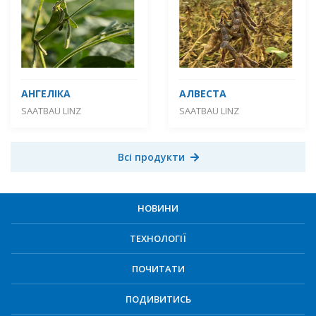
АНГЕЛІКА
АЛВЕСТА
SAATBAU LINZ
SAATBAU LINZ
Всі продукти
НОВИНИ
ТЕХНОЛОГІЇ
ПОЧИТАТИ
ПОДИВИТИСЬ