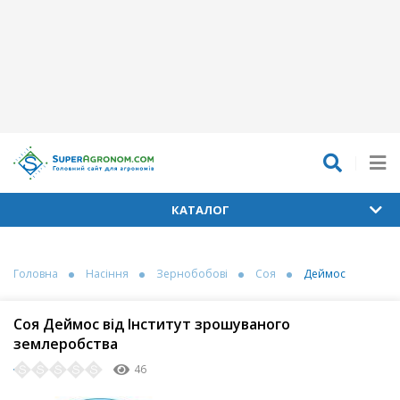
КАТАЛОГ
Головна
Насіння
Зернобобові
Соя
Деймос
Соя Деймос від Інститут зрошуваного
землеробства
46