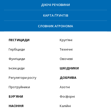
ДІЮЧІ РЕЧОВИНИ
КАРТА ҐРУНТІВ
СЛОВНИК АГРОНОМА
ПЕСТИЦИДИ
Круп’яні
Гербіциди
Технічні
Фунгіциди
Овочеві
Інсекциди
ШКІДНИКИ
Регулятори росту
ДОБРИВА
Протруйники
Азотні
БУР’ЯНИ
Фосфорні
НАСІННЯ
Калійні