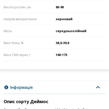
80-90
Висота рослин, см
зерновий
Напрям використання
середньоолійний
Якість
38,6-39,8
Вміст білка, %
160-173
Маса 1000 зерен, г
Інформація
Опис сорту Деймос