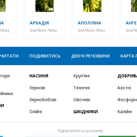
МА
АРКАДІЯ
АПОЛЛІНА
АНГЕ
ЛІНЦ
ЗААТБАУ ЛІНЦ
ЗААТБАУ ЛІНЦ
SAATB
ЧИТАТИ
ПОДИВИТИСЬ
ДІЮЧІ РЕЧОВИНИ
КАРТА 
ятори
НАСІННЯ
Круп’яні
ДОБРИВ
Зернові
Технічні
Азотні
уйники
Зернобобові
Овочеві
Фосфорн
НИ
Олійні
ШКІДНИКИ
Калійні
Підписатися на розсилку