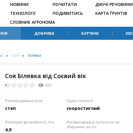
НОВИНИ
ПОЧИТАТИ
ДІЮЧІ РЕЧОВИНИ
ТЕХНОЛОГІЇ
ПОДИВИТИСЬ
КАРТА ҐРУНТІВ
СЛОВНИК АГРОНОМА
ННЯ
ДОБРИВА
БУР’ЯНИ
ХВ
ві
Соя
Білявка
Соя Білявка від Соєвий вік
420
Рекомендована зона
Група стиглості
степ
скоростиглий
Потенціал врожайності, т/га
Рекомендована густота на час
збирання, шт./га
4,0