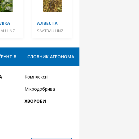
ЛІКА
АЛВЕСТА
AU LINZ
SAATBAU LINZ
ҐРУНТІВ
СЛОВНИК АГРОНОМА
А
Комплексні
Мікродобрива
і
ХВОРОБИ