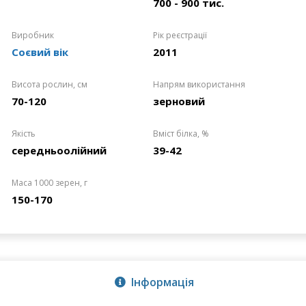
700 - 900 тис.
Виробник
Рік реєстрації
Соєвий вік
2011
Висота рослин, см
Напрям використання
70-120
зерновий
Якість
Вміст білка, %
середньоолійний
39-42
Маса 1000 зерен, г
150-170
Інформація