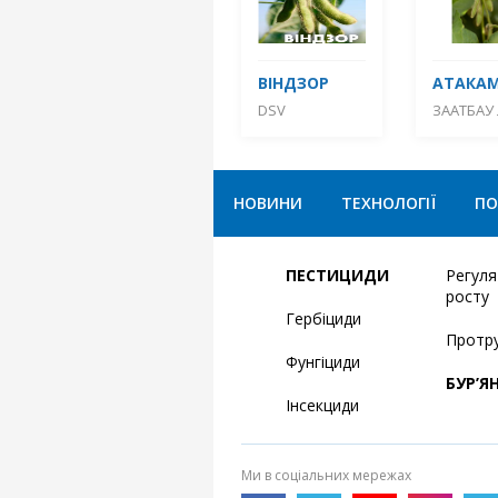
ВІНДЗОР
АТАКА
DSV
ЗААТБАУ 
НОВИНИ
ТЕХНОЛОГІЇ
ПО
ПЕСТИЦИДИ
Регул
росту
Гербіциди
Протр
Фунгіциди
БУР’Я
Інсекциди
Ми в соціальних мережах