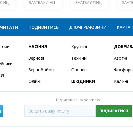
ЛІНЦ
ЗААТБАУ ЛІНЦ
ЗААТБАУ ЛІНЦ
SAATB
ЧИТАТИ
ПОДИВИТИСЬ
ДІЮЧІ РЕЧОВИНИ
КАРТА 
ятори
НАСІННЯ
Круп’яні
ДОБРИВ
Зернові
Технічні
Азотні
уйники
Зернобобові
Овочеві
Фосфорн
НИ
Олійні
ШКІДНИКИ
Калійні
Підписатися на розсилку
ПІДПИСАТИСЯ