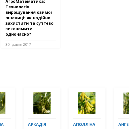
АгроМатематика:
Технологія
вирощування озимої
пшениці: як надійно
захистити та суттєво
зекономити
одночасно?
30 травня 2017
МА
АРКАДІЯ
АПОЛЛІНА
АНГЕ