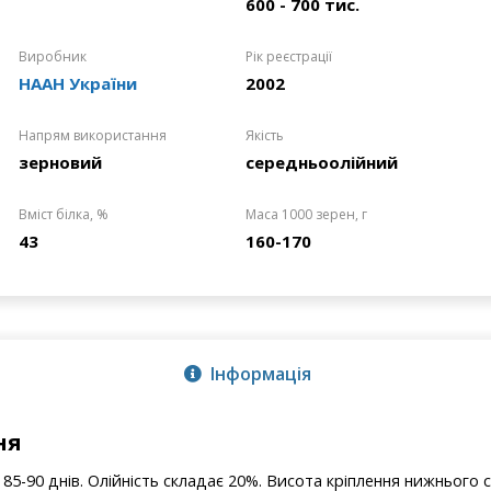
600 - 700 тис.
Виробник
Рік реєстрації
НААН України
2002
Напрям використання
Якість
зерновий
середньоолійний
Вміст білка, %
Маса 1000 зерен, г
43
160-170
Інформація
ня
85-90 днів. Олійність складає 20%. Висота кріплення нижнього с