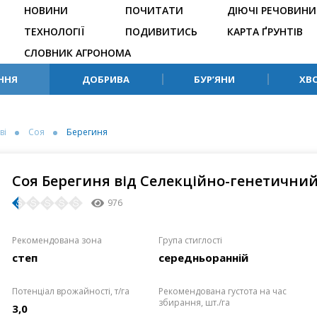
НОВИНИ
ПОЧИТАТИ
ДІЮЧІ РЕЧОВИНИ
ТЕХНОЛОГІЇ
ПОДИВИТИСЬ
КАРТА ҐРУНТІВ
СЛОВНИК АГРОНОМА
ННЯ
ДОБРИВА
БУР’ЯНИ
ХВ
ві
Соя
Берегиня
Соя Берегиня від Селекційно-генетичний
976
Рекомендована зона
Група стиглості
степ
середньоранній
Потенціал врожайності, т/га
Рекомендована густота на час
збирання, шт./га
3,0