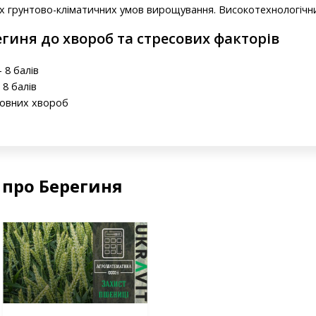
х грунтово-кліматичних умов вирощування. Високотехнологічни
егиня до хвороб та стресових факторів
 8 балів
 8 балів
новних хвороб
 про Берегиня