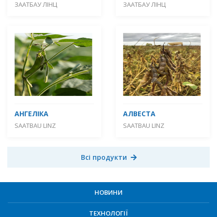
ЗААТБАУ ЛІНЦ
ЗААТБАУ ЛІНЦ
АНГЕЛІКА
АЛВЕСТА
SAATBAU LINZ
SAATBAU LINZ
Всі продукти
НОВИНИ
ТЕХНОЛОГІЇ