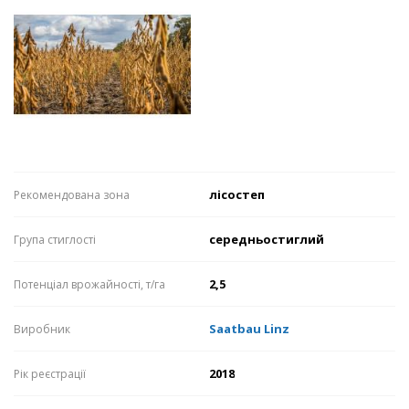
лісостеп
Рекомендована зона
середньостиглий
Група стиглості
2,5
Потенціал врожайності, т/га
Saatbau Linz
Виробник
2018
Рік реєстрації