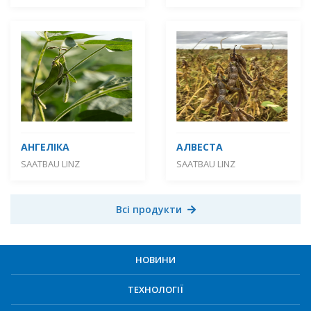
АНГЕЛІКА
АЛВЕСТА
SAATBAU LINZ
SAATBAU LINZ
Всі продукти
НОВИНИ
ТЕХНОЛОГІЇ