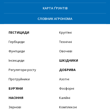
КАРТА ҐРУНТІВ
СЛОВНИК АГРОНОМА
ПЕСТИЦИДИ
Круп’яні
Гербіциди
Технічні
Фунгіциди
Овочеві
Інсекциди
ШКІДНИКИ
Регулятори росту
ДОБРИВА
Протруйники
Азотні
БУР’ЯНИ
Фосфорні
НАСІННЯ
Калійні
Зернові
Комплексні