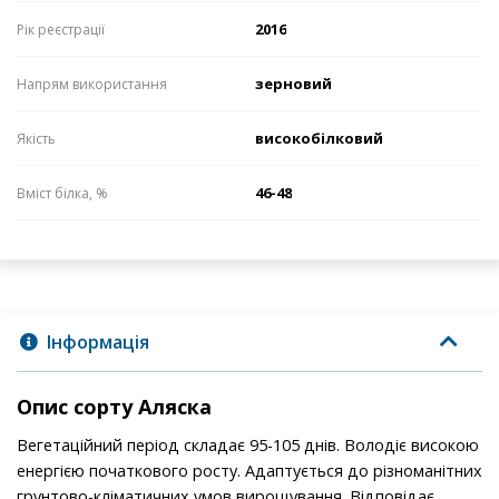
2016
Рік реєстрації
зерновий
Напрям використання
високобілковий
Якість
46-48
Вміст білка, %
Інформація
Опис сорту Аляска
Вегетаційний період складає 95-105 днів. Володіє високою
енергією початкового росту. Адаптується до різноманітних
грунтово-кліматичних умов вирощування. Відповідає