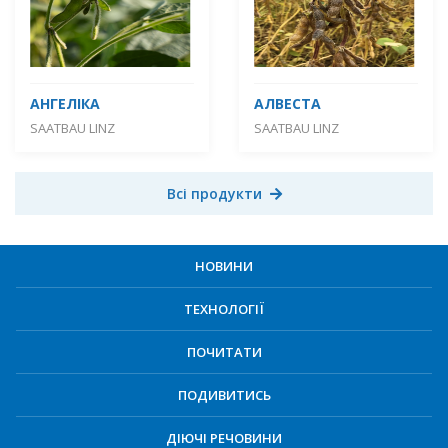
АНГЕЛІКА
АЛВЕСТА
SAATBAU LINZ
SAATBAU LINZ
Всі продукти
НОВИНИ
ТЕХНОЛОГІЇ
ПОЧИТАТИ
ПОДИВИТИСЬ
ДІЮЧІ РЕЧОВИНИ