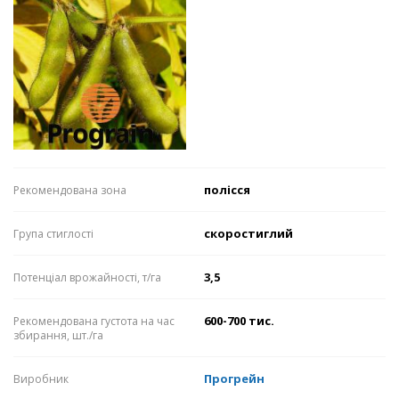
полісся
Рекомендована зона
скоростиглий
Група стиглості
3,5
Потенціал врожайності, т/га
600-700 тис.
Рекомендована густота на час
збирання, шт./га
Прогрейн
Виробник