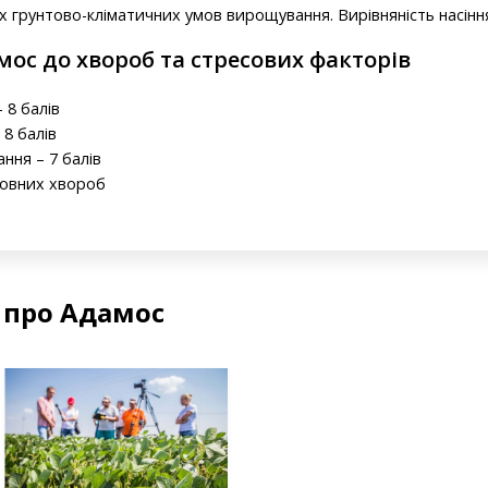
х грунтово-кліматичних умов вирощування. Вирівняність насінн
мос до хвороб та стресових факторів
 8 балів
 8 балів
ання – 7 балів
новних хвороб
 про Адамос