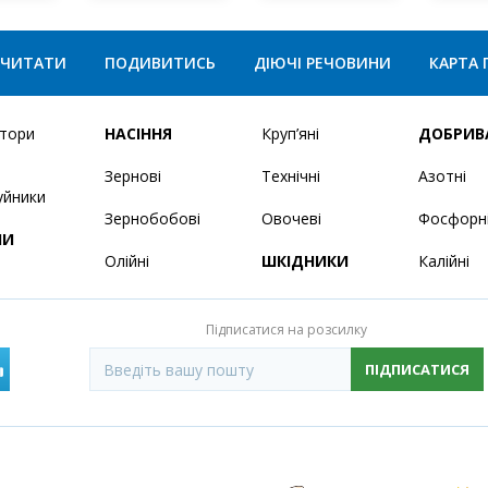
ЧИТАТИ
ПОДИВИТИСЬ
ДІЮЧІ РЕЧОВИНИ
КАРТА 
ятори
НАСІННЯ
Круп’яні
ДОБРИВ
Зернові
Технічні
Азотні
уйники
Зернобобові
Овочеві
Фосфорн
НИ
Олійні
ШКІДНИКИ
Калійні
Підписатися на розсилку
ПІДПИСАТИСЯ