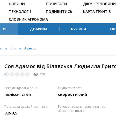
НОВИНИ
ПОЧИТАТИ
ДІЮЧІ РЕЧОВИНИ
ТЕХНОЛОГІЇ
ПОДИВИТИСЬ
КАРТА ҐРУНТІВ
СЛОВНИК АГРОНОМА
ННЯ
ДОБРИВА
БУР’ЯНИ
ХВ
ві
Соя
Адамос
Соя Адамос від Білявська Людмила Григ
428
Рекомендована зона
Група стиглості
полісся, степ
скоростиглий
Потенціал врожайності, т/га
Рекомендована густота на час
збирання, шт./га
3,2-3,5