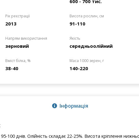
600 - 700 тис.
Рік реєстрації
Висота рослин, см
2013
91-110
Напрям використання
Якість
зерновий
середньоолійний
Вміст білка, %
Маса 1000 зерен, г
38-40
140-220
Інформація
с
95-100 днів. Олійність складає 22-25%. Висота кріплення нижньо