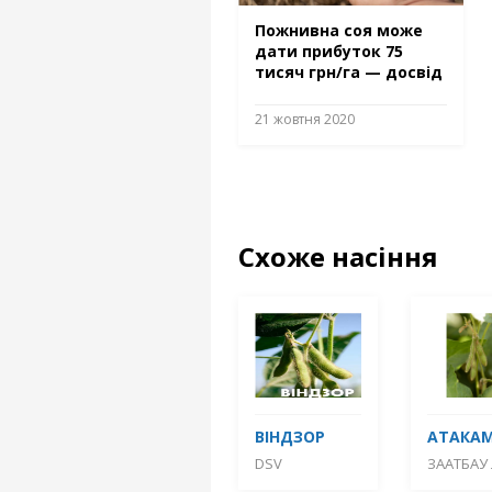
Пожнивна соя може
дати прибуток 75
тисяч грн/га — досвід
21 жовтня 2020
Схоже насіння
ВІНДЗОР
АТАКА
DSV
ЗААТБАУ 