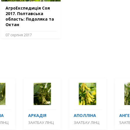
АгроЕкспедиція Соя
2017. Полтавська
область: Подоляка та
Октан
07 серпня 2017
МА
АРКАДІЯ
АПОЛЛІНА
АНГЕ
ЛІНЦ
ЗААТБАУ ЛІНЦ
ЗААТБАУ ЛІНЦ
SAATB