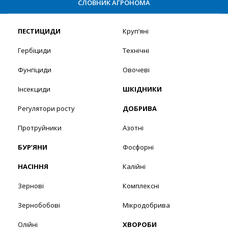
СЛОВНИК АГРОНОМА
ПЕСТИЦИДИ
Круп’яні
Гербіциди
Технічні
Фунгіциди
Овочеві
Інсекциди
ШКІДНИКИ
Регулятори росту
ДОБРИВА
Протруйники
Азотні
БУР’ЯНИ
Фосфорні
НАСІННЯ
Калійні
Зернові
Комплексні
Зернобобові
Мікродобрива
Олійні
ХВОРОБИ