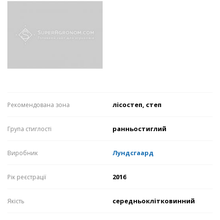
лісостеп, степ
Рекомендована зона
ранньостиглий
Група стиглості
Лундсгаард
Виробник
2016
Рік реєстрації
середньоклітковинний
Якість