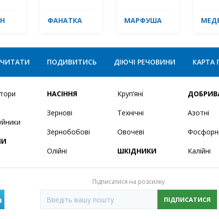
Н
ФАНАТКА
МАРФУША
МЕД
ЧИТАТИ
ПОДИВИТИСЬ
ДІЮЧІ РЕЧОВИНИ
КАРТА 
ятори
НАСІННЯ
Круп’яні
ДОБРИВ
Зернові
Технічні
Азотні
уйники
Зернобобові
Овочеві
Фосфорн
НИ
Олійні
ШКІДНИКИ
Калійні
Підписатися на розсилку
ПІДПИСАТИСЯ