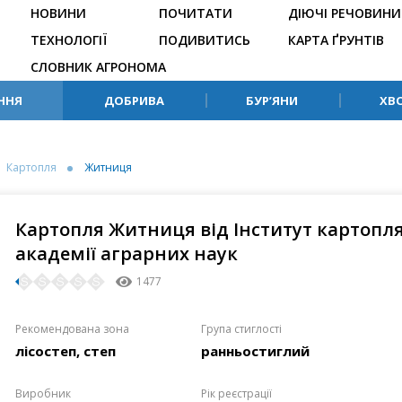
НОВИНИ
ПОЧИТАТИ
ДІЮЧІ РЕЧОВИНИ
ТЕХНОЛОГІЇ
ПОДИВИТИСЬ
КАРТА ҐРУНТІВ
СЛОВНИК АГРОНОМА
ННЯ
ДОБРИВА
БУР’ЯНИ
ХВ
Картопля
Житниця
Картопля Житниця від Інститут картопля
академії аграрних наук
1477
Рекомендована зона
Група стиглості
лісостеп, степ
ранньостиглий
Виробник
Рік реєстрації