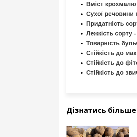
Вміст крохмалю -
Сухої речовини м
Придатність сорт
Лежкість сорту - 
Товарність бульб
Стійкість до мак
Стійкість до фіт
Стійкість до звич
Дізнатись більш