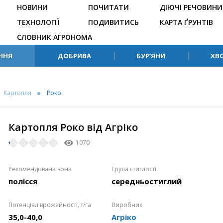
НОВИНИ
ПОЧИТАТИ
ДІЮЧІ РЕЧОВИНИ
ТЕХНОЛОГІЇ
ПОДИВИТИСЬ
КАРТА ҐРУНТІВ
СЛОВНИК АГРОНОМА
ННЯ
ДОБРИВА
БУР’ЯНИ
ХВ
Картопля
Роко
Картопля Роко від Агріко
1070
Рекомендована зона
Група стиглості
полісся
середньостиглий
Потенціал врожайності, т/га
Виробник
35,0-40,0
Агріко