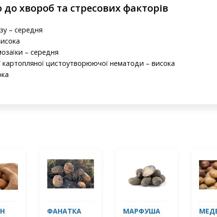
о до хвороб та стресових факторів
зу – середня
висока
мозаїки – середня
ої картопляної цистоутворюючої нематоди – висока
ока
Н
ФАНАТКА
МАРФУША
МЕД