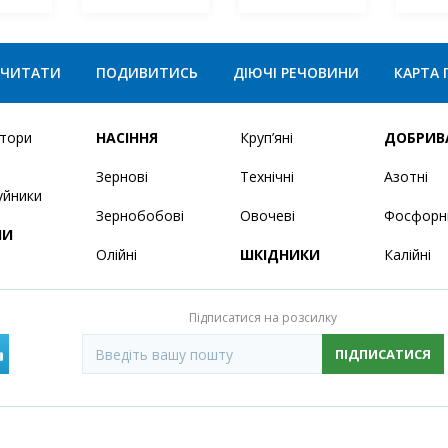
ЧИТАТИ
ПОДИВИТИСЬ
ДІЮЧІ РЕЧОВИНИ
КАРТА 
ятори
НАСІННЯ
Круп’яні
ДОБРИВ
Зернові
Технічні
Азотні
уйники
Зернобобові
Овочеві
Фосфорн
НИ
Олійні
ШКІДНИКИ
Калійні
Підписатися на розсилку
ПІДПИСАТИСЯ