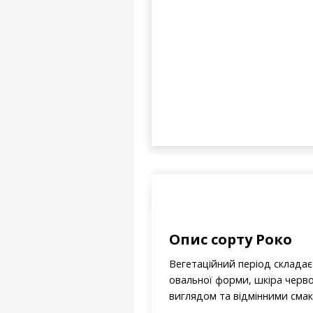
Опис сорту Роко
Вегетаційний період складає –
овальної форми, шкіра черво
виглядом та відмінними смако