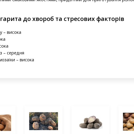
ргарита до хвороб та стресових факторів
у – висока
ока
сока
з – середня
мозаїки – висока