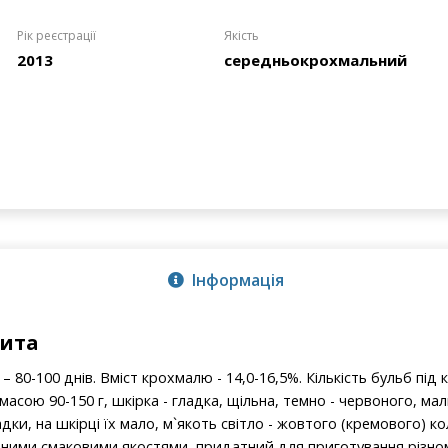
Рік реєстрації
Якість
2013
середньокрохмальний
Інформація
рита
 80-100 днів. Вміст крохмалю - 14,0-16,5%. Кількість бульб під 
сою 90-150 г, шкірка - гладка, щільна, темно - червоного, мал
ки, на шкірці їх мало, м`якоть світло - жовтого (кремового) к
нними смаковими якостями, придатний для приготування різном