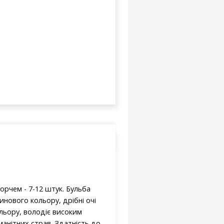
корчем - 7-12 штук. Бульба
инового кольору, дрібні очі
ольору, володіє високим
анітних страв. Здатність до