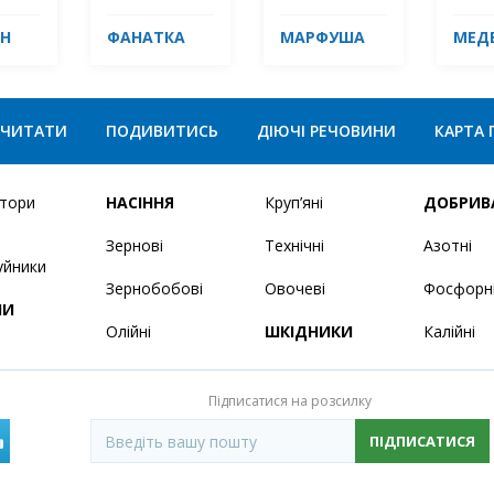
Н
ФАНАТКА
МАРФУША
МЕД
ЧИТАТИ
ПОДИВИТИСЬ
ДІЮЧІ РЕЧОВИНИ
КАРТА 
ятори
НАСІННЯ
Круп’яні
ДОБРИВ
Зернові
Технічні
Азотні
уйники
Зернобобові
Овочеві
Фосфорн
НИ
Олійні
ШКІДНИКИ
Калійні
Підписатися на розсилку
ПІДПИСАТИСЯ