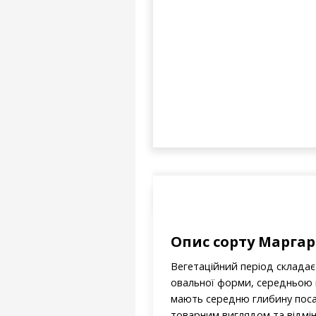
Опис сорту Марга
Вегетаційний період складає –
овальної форми, середньою ма
мають середню глибину посад
товарним виглядом та відмі