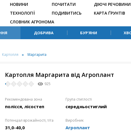
НОВИНИ
ПОЧИТАТИ
ДІЮЧІ РЕЧОВИНИ
ТЕХНОЛОГІЇ
ПОДИВИТИСЬ
КАРТА ҐРУНТІВ
СЛОВНИК АГРОНОМА
ННЯ
ДОБРИВА
БУР’ЯНИ
ХВ
Картопля
Маргарита
Картопля Маргарита від Агроплант
925
Рекомендована зона
Група стиглості
полісся, лісостеп
середньостиглий
Потенціал врожайності, т/га
Виробник
31,0-40,0
Агроплант