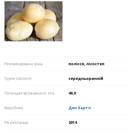
полісся, лісостеп
Рекомендована зона
середньоранній
Група стиглості
40,0
Потенціал врожайності, т/га
Ден Хартіг
Виробник
2014
Рік реєстрації