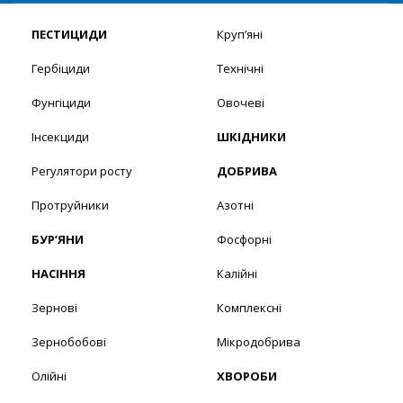
ПЕСТИЦИДИ
Круп’яні
Гербіциди
Технічні
Фунгіциди
Овочеві
Інсекциди
ШКІДНИКИ
Регулятори росту
ДОБРИВА
Протруйники
Азотні
БУР’ЯНИ
Фосфорні
НАСІННЯ
Калійні
Зернові
Комплексні
Зернобобові
Мікродобрива
Олійні
ХВОРОБИ