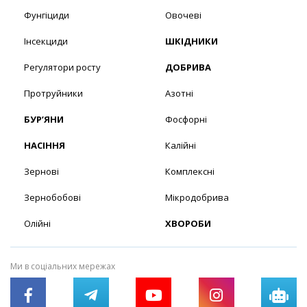
Фунгіциди
Овочеві
Інсекциди
ШКІДНИКИ
Регулятори росту
ДОБРИВА
Протруйники
Азотні
БУР’ЯНИ
Фосфорні
НАСІННЯ
Калійні
Зернові
Комплексні
Зернобобові
Мікродобрива
Олійні
ХВОРОБИ
Ми в соціальних мережах