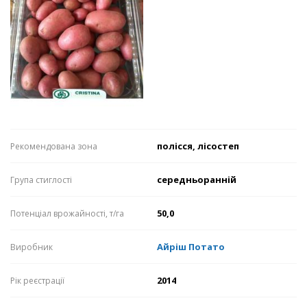
полісся, лісостеп
Рекомендована зона
середньоранній
Група стиглості
50,0
Потенціал врожайності, т/га
Айріш Потато
Виробник
2014
Рік реєстрації