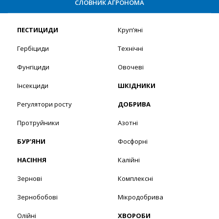
СЛОВНИК АГРОНОМА
ПЕСТИЦИДИ
Круп’яні
Гербіциди
Технічні
Фунгіциди
Овочеві
Інсекциди
ШКІДНИКИ
Регулятори росту
ДОБРИВА
Протруйники
Азотні
БУР’ЯНИ
Фосфорні
НАСІННЯ
Калійні
Зернові
Комплексні
Зернобобові
Мікродобрива
Олійні
ХВОРОБИ